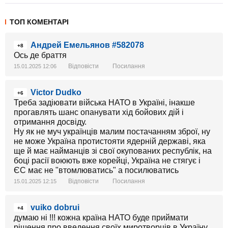
ТОП КОМЕНТАРІ
Андрей Емельянов #582078
+8
Ось де браття
Відповісти
Посилання
15.01.2025 12:06
Victor Dudko
+6
Треба задіювати війська НАТО в Україні, інакше
прогавлять шанс опанувати хід бойових дій і
отримання досвіду.
Ну як не муч українців малим постачанням зброї, ну
не може Україна протистояти ядерній державі, яка
ще й має найманців зі свої окупованих республік, на
боці расії воюють вже корейці, Україна не стягує і
ЄС має не "втомлюватись" а посилюватись
Відповісти
Посилання
15.01.2025 12:15
vuiko dobrui
+4
думаю ні !!! кожна країна НАТО буде приймати
рішення про введення своїх миротворців в Україну