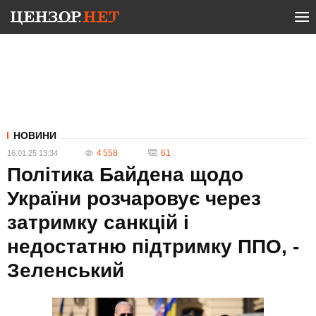
НОВИНИ
4 558
61
16.01.25 13:34
Політика Байдена щодо
України розчаровує через
затримку санкцій і
недостатню підтримку ППО, -
Зеленський