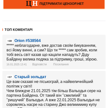
ТОП КОМЕНТАРІ
Orion #538564
+48
***** неблагодарне, вже достав своїм бикуванням,
всі йому винні, а сам? Що ти ***** сам зробив, коли
тобі весь світ казав що кацапи нападуть? Діду
Байдену велика подяка за підтримку, гроші, зброю.
Відповісти
Посилання
16.01.2025 13:41
Старый зольдат
+37
Це вам сказаві не піськограй, а найвеличнійший
політик у світі!
Чем ближдче 21.01.2025 тім більш Вальодья сере на
партена Байдена. От такий він "смилиіий" та
"ришучий" Вальодья. А вже 22.01.2025 Вальодья не
соромлясь насре на старину Джо велииииику купу