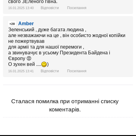
свого ЗЕленого гівна.
Відповісти
Посилання
16.01.2025 13:40
Amber
+28
Зеленський , дуже багата людина ,
але незважаючи на це , він особисто жодної копійки
не пожертвував
для арміі та для нашої перемоги ,
а звинувачує в усьому Президента Байдена і
Європу 😡
О зухен вей ....
)
Відповісти
Посилання
16.01.2025 13:41
Сталася помилка при отриманні списку
коментарів.