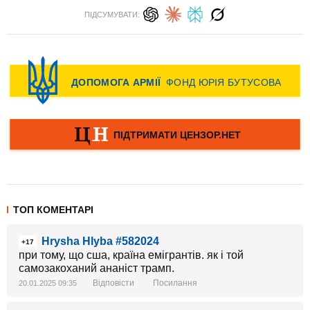
ПІДСУМУВАТИ:
ТОП КОМЕНТАРІ
Hrysha Hlyba #582024
+17
при тому, що сша, країна емігрантів. як і той
самозакоханий ананіст трамп.
Відповісти
Посилання
20.01.2025 09:35