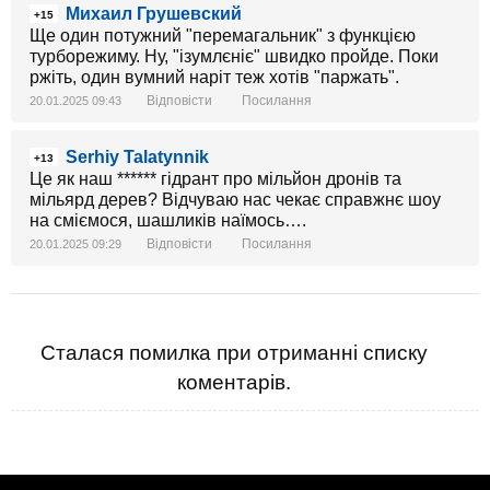
Михаил Грушевский
+15
Ще один потужний "перемагальник" з функцією
турборежиму. Ну, "ізумлєніє" швидко пройде. Поки
ржіть, один вумний наріт теж хотів "паржать".
Відповісти
Посилання
20.01.2025 09:43
Serhiy Talatynnik
+13
Це як наш ****** гідрант про мільйон дронів та
мільярд дерев? Відчуваю нас чекає справжнє шоу
на сміємося, шашликів наїмось….
Відповісти
Посилання
20.01.2025 09:29
Сталася помилка при отриманні списку
коментарів.