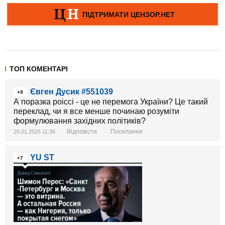
ТОП КОМЕНТАРІ
Євген Дусик #551039
+9
А поразка роіссі - це не перемога України? Це такий
переклад, чи я все менше починаю розуміти
формулювання західних політиків?
Відповісти
Посилання
20.01.2025 11:36
YU ST
+7