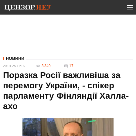
НОВИНИ
3 349
17
20.01.25 11:16
Поразка Росії важливіша за
перемогу України, - спікер
парламенту Фінляндії Халла-
ахо