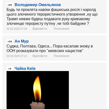
Володимир Омельянов
+25
Будь ти проклята навіки фашиська росія і наролд
цього злочиного терористичного утворення ,ну що
Трамп невже будеш подавати руку кривавому
злочинцю терористу путіну ,чи тобі байдуже ?
Відповісти
Посилання
02.02.2025 07:26
Ан Мур
+24
Суджа, Полтава, Одеса... Пора касапам знову в
ООН розказувати про "киевских нацистов"
Відповісти
Посилання
02.02.2025 07:21
Чайка Київ
+9