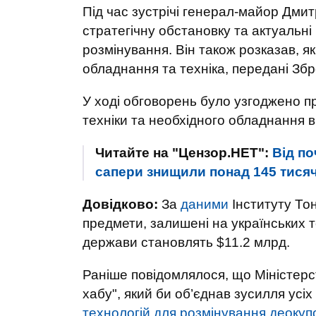
Під час зустрічі генерал-майор Дми
стратегічну обстановку та актуальні 
розмінування. Він також розказав, я
обладнання та техніка, передані Збр
У ході обговорень було узгоджено прі
техніки та необхідного обладнання в р
Читайте на "Цензор.НЕТ":
Від п
сапери знищили понад 145 тися
Довідково:
За
даними
Інституту Тон
предмети, залишені на українських т
держави становлять $11.2 млрд.
Раніше повідомлялося, що Міністерс
хабу", який би об’єднав зусилля усі
технологій для розмінування деокуп