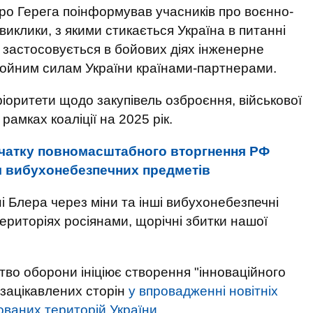
тро Герега поінформував учасників про воєнно-
виклики, з якими стикається Україна в питанні
к застосовується в бойових діях інженерне
ойним силам України країнами-партнерами.
оритети щодо закупівель озброєння, військової
амках коаліції на 2025 рік.
очатку повномасштабного вторгнення РФ
ч вибухонебезпечних предметів
і Блера через міни та інші вибухонебезпечні
ериторіях росіянами, щорічні збитки нашої
тво оборони ініціює створення "інноваційного
х зацікавлених сторін
у впровадженні новітніх
ованих територій України.