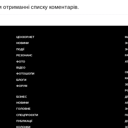
 отриманні списку коментарів.
ЦЕНЗОР.НЕТ
М
НОВИНИ
З
ПОДІЇ
З
РЕЗОНАНС
Р
ФОТО
А
ВІДЕО
О
ФОТОШОПИ
К
БЛОГИ
З
ФОРУМ
Р
БІЗНЕС
Д
НОВИНИ
А
ГОЛОВНЕ
З
СПЕЦПРОЄКТИ
П
ПУБЛІКАЦІЇ
Д
КОЛОНКИ
З