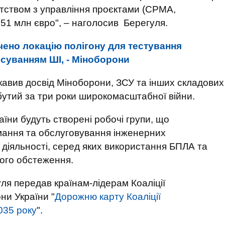
ством з управління проєктами (СРМА,
51 млн євро", – наголосив Берегуля.
чено локацію полігону для тестування
осуванням ШІ, - Міноборони
цікавив досвід Міноборони, ЗСУ та інших складових
бутий за три роки широкомасштабної війни.
аїни будуть створені робочі групи, що
мання та обслуговування інженерних
й діяльності, серед яких використання БПЛА та
ного обстеження.
ля передав країнам-лідерам Коаліції
ни України "
Дорожню карту Коаліції
035 року
".