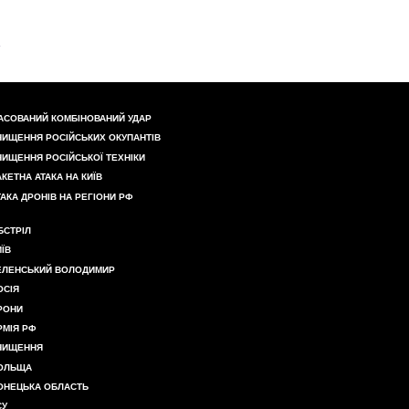
АСОВАНИЙ КОМБІНОВАНИЙ УДАР
НИЩЕННЯ РОСІЙСЬКИХ ОКУПАНТІВ
НИЩЕННЯ РОСІЙСЬКОЇ ТЕХНІКИ
АКЕТНА АТАКА НА КИЇВ
ТАКА ДРОНІВ НА РЕГІОНИ РФ
БСТРІЛ
ИЇВ
ЕЛЕНСЬКИЙ ВОЛОДИМИР
ОСІЯ
РОНИ
РМІЯ РФ
НИЩЕННЯ
ОЛЬЩА
ОНЕЦЬКА ОБЛАСТЬ
СУ