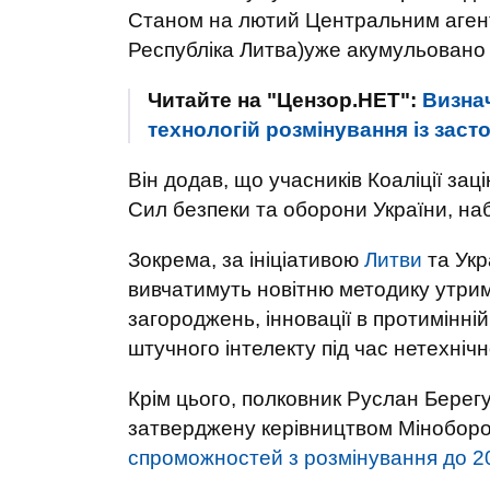
Станом на лютий Центральним агент
Республіка Литва)уже акумульовано 
Читайте на "Цензор.НЕТ":
Визна
технологій розмінування із заст
Він додав, що учасників Коаліції за
Сил безпеки та оборони України, на
Зокрема, за ініціативою
Литви
та Укр
вивчатимуть новітню методику утри
загороджень, інновації в протимінні
штучного інтелекту під час нетехніч
Крім цього, полковник Руслан Берегу
затверджену керівництвом Міноборо
спроможностей з розмінування до 2