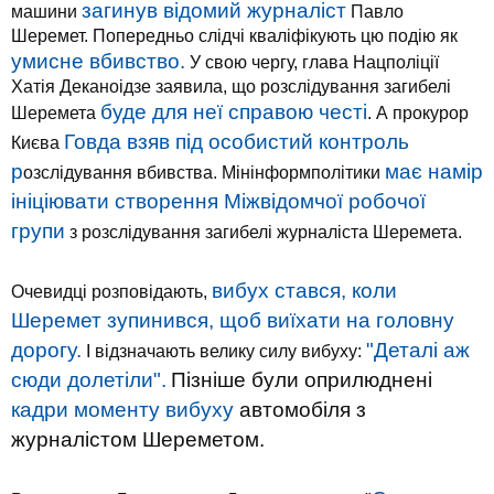
загинув відомий журналіст
машини
Павло
Шеремет. Попередньо слідчі кваліфікують цю подію як
умисне вбивство.
У свою чергу, глава Нацполіції
Хатія Деканоідзе заявила, що розслідування загибелі
буде для неї справою честі
Шеремета
. А прокурор
Говда взяв під особистий контроль
Києва
р
має намір
озслідування вбивства. Мінінформполітики
ініціювати створення Міжвідомчої робочої
групи
з розслідування загибелі журналіста Шеремета.
вибух стався, коли
Очевидці розповідають,
Шеремет зупинився, щоб виїхати на головну
дорогу.
"Деталі аж
І відзначають велику силу вибуху:
сюди долетіли".
Пізніше
були
оприлюднені
кадри
моменту
вибуху
автомобіля
з
журналістом
Шереметом
.