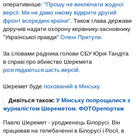
оперативніше:
"Прошу не виключати жодної
версії. Ми не дамо нікому відкрити другий
фронт всередині країни"
. Також глава держави
доручив надати охорону керівнику-засновнику
"Української правди"
Олені Притули.
За
словами
радника
голови
СБУ
Юрія
Тандіта
в
справі
про вбивство
Шеремета
розглядаються
шість
версій
.
Шеремет
буде
похований
в
Мінську
.
Дивіться також:
У Мінську попрощалися з
журналістом Шереметом. ФОТОрепортаж
Павло Шеремет - уродженець Білорусі. Він
працював на телебаченні в Білорусі і Росії, в