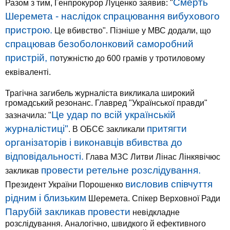
Смерть
Разом з тим, Генпрокурор Луценко заявив: "
Шеремета - наслідок спрацювання вибухового
пристрою.
Це вбивство". Пізніше у МВС додали, що
спрацював безоболонковий саморобний
пристрій, п
отужністю до 600 грамів у тротиловому
еквіваленті.
Трагічна загибель журналіста викликала широкий
громадський резонанс. Главред "Української правди"
Це удар по всій українській
зазначила: "
журналістиці"
притягти
. В ОБСЄ закликали
організаторів і виконавців вбивства до
відповідальності.
Глава МЗС Литви Лінас Лінкявічюс
провести ретельне розслідування.
закликав
висловив співчуття
Президент України Порошенко
рідним і близьким
Шеремета. Спікер Верховної Ради
Парубій закликав провести
невідкладне
розслідування. Аналогічно, швидкого й ефективного