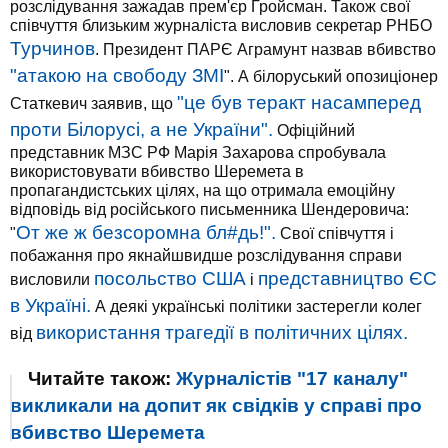
розслідування зажадав прем'єр Гройсман. Також свої
співчуття близьким журналіста висловив секретар РНБО
Турчинов
. Президент ПАРЄ Аграмунт назвав вбивство
"атакою на свободу ЗМІ
". А білоруський опозиціонер
"це був теракт насамперед
Статкевич заявив, що
проти Білорусі, а не України".
Офіційний
представник МЗС РФ Марія Захарова спробувала
використовувати вбивство Шеремета в
пропагандистських цілях, на що отримала емоційну
відповідь від російського письменника Шендеровича:
От же ж безсоромна бл#дь!".
"
Свої співчуття і
побажання про якнайшвидше розслідування справи
посольство США
представництво ЄС
висловили
і
в Україні.
А деякі українські політики застерегли колег
використання трагедії в політичних цілях.
від
Читайте також:
Журналістів "17 каналу"
викликали на допит як свідків у справі про
вбивство Шеремета