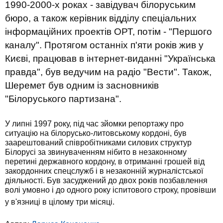
1990-2000-х роках - завідувач білоруським
бюро, а також керівник відділу спеціальних
інформаційних проектів ОРТ, потім - "Першого
каналу". Протягом останніх п'яти років жив у
Києві, працював в інтернет-виданні "Українська
правда", був ведучим на радіо "Вести". Також,
Шеремет був одним із засновників
"Білоруського партизана".
У липні 1997 року, під час зйомки репортажу про
ситуацію на білорусько-литовському кордоні, був
заарештований співробітниками силових структур
Білорусі за звинуваченням нібито в незаконному
перетині державного кордону, в отриманні грошей від
закордонних спецслужб і в незаконній журналістської
діяльності. Був засуджений до двох років позбавлення
волі умовно і до одного року іспитового строку, провівши
у в'язниці в цілому три місяці.