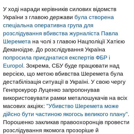
У ході наради керівників силових відомств
України з главою держави
була створена
спеціальна оперативна група для
розслідування вбивства журналіста Павла
Шеремета
на чолі з главою Нацполіції Хатією
Деканоідзе. До розслідування Україна
попросила приєднатися експертів ФБР і
Europol.
Зокрема, СБУ буде працювати над
версією, що метою вбивства Шеремета була
дестабілізація ситуації в Україні. У свою чергу
Генпрокурор Луценко запропонував
використовувати рамки металошукачів на всіх
масових акціях:
"Убивство Шеремета може
дійсно бути частиною якогось великого плану"
.
Порошенко закликав правоохоронців провести
розслідування якомога прозоріше й