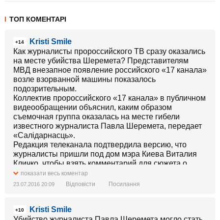
ТОП КОМЕНТАРІ
Kristi Smile
+14
Как журналисты пророссийского ТВ сразу оказались
на месте убийства Шеремета? Представителям
МВД внезапное появление российского «17 канала»
возле взорванной машины показалось
подозрительным.
Коллектив пророссийского «17 канала» в публичном
видеообращении объяснил, каким образом
съемочная группа оказалась на месте гибели
известного журналиста Павла Шеремета, передает
«Салідарнасць».
Редакция телеканала подтвердила версию, что
журналисты пришли под дом мэра Киева Виталия
Кличко, чтобы взять комментарий для сюжета о
декоммунизации. Жилье Кличко расположено
показати весь коментар
неподалеку от места убийства Шеремета.
Відповісти
Посилання
23.07.2016 20:09
Журналистка, которая снимала сюжет, пояснила, что
увидела пост Кличко о том, что он находится за
Kristi Smile
границей, приехав на место. В момент взрыва
+10
машины Шеремета команда журналистов уже
Убийство журналиста Павла Шеремета могло стать