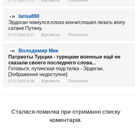
Відповісти
Посилання
27.07.2016 23:21
larisa890
+16
Эрдоган чокнулся,плохо кончит,пошел лизать жопу
сатане Путину.
Відповісти
Посилання
27.07.2016 23:27
Володимир Мик
+11
Патриоты Турции - турецкие военные ещё не
сказали своего последнего слова...
Готовься, путинская подстилка - Эрдоган.
[Зображення недоступне]
Відповісти
Посилання
27.07.2016 23:36
Сталася помилка при отриманні списку
коментарів.