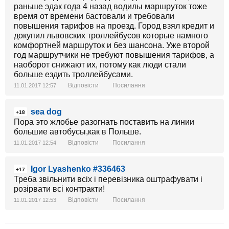
раньше эдак года 4 назад водилы маршруток тоже
время от времени бастовали и требовали
повышения тарифов на проезд. Город взял кредит и
докупил львовских троллейбусов которые намного
комфортней маршруток и без шансона. Уже второй
год маршрутчики не требуют повышения тарифов, а
наоборот снижают их, потому как люди стали
больше ездить троллейбусами.
Відповісти
Посилання
11.01.2017 12:57
sea dog
+18
Пора это жлобье разогнать поставить на линии
большие автобусы,как в Польше.
Відповісти
Посилання
11.01.2017 12:54
Igor Lyashenko #336463
+17
Треба звільнити всіх і перевізника оштрафувати і
розірвати всі контракти!
Відповісти
Посилання
11.01.2017 12:53