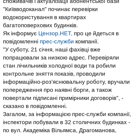
споживачів і актуалізації абонентської бази
"Київводоканал" починає перевірки
водокористування в квартирах
багатоповерхових будинків.
Як інформує
Цензор.НЕТ,
про це йдеться в
повідомленні
прес-служби
компанії.
"У суботу, 21 січня, наші фахівці вже
попрацювали за низкою адрес. Перевіряли
стан лічильників холодної води та робили
контрольне зняття показів, проводили
інформаційно-роз'яснювальну роботу, вручали
попередження про наявні борги, а також
повертали підписані примірники договорів", -
сказано в повідомленні.
Загалом, за інформацією прес-служби компанії,
інспектори побували в 32 столичних будинках -
по вул. Академіка Вільямса, Драгоманова,