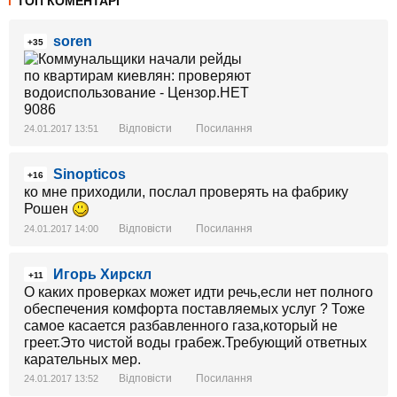
ТОП КОМЕНТАРІ
soren
+35
Відповісти
Посилання
24.01.2017 13:51
Sinopticos
+16
ко мне приходили, послал проверять на фабрику
Рошен
Відповісти
Посилання
24.01.2017 14:00
Игорь Хирскл
+11
О каких проверках может идти речь,если нет полного
обеспечения комфорта поставляемых услуг ? Тоже
самое касается разбавленного газа,который не
греет.Это чистой воды грабеж.Требующий ответных
карательных мер.
Відповісти
Посилання
24.01.2017 13:52