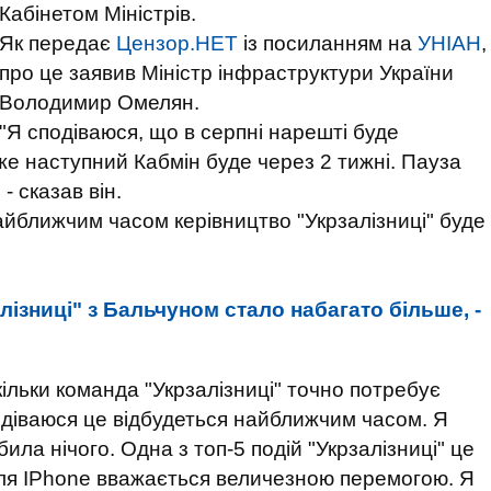
Кабінетом Міністрів.
Як передає
Цензор.НЕТ
із посиланням на
УНІАН
,
про це заявив Міністр інфраструктури України
Володимир Омелян.
"Я сподіваюся, що в серпні нарешті буде
дже наступний Кабмін буде через 2 тижні. Пауза
- сказав він.
айближчим часом керівництво "Укрзалізниці" буде
алізниці" з Бальчуном стало набагато більше, -
кільки команда "Укрзалізниці" точно потребує
подіваюся це відбудеться найближчим часом. Я
ла нічого. Одна з топ-5 подій "Укрзалізниці" це
для IPhone вважається величезною перемогою. Я