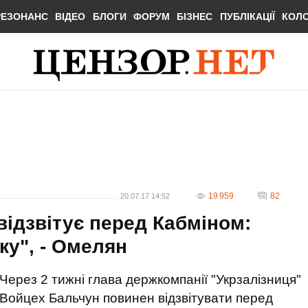
РЕЗОНАНС
ВІДЕО
БЛОГИ
ФОРУМ
БІЗНЕС
ПУБЛІКАЦІЇ
КОЛ
19 959
82
20.07.17 14:52
відзвітує перед Кабміном:
ку", - Омелян
Через 2 тижні глава держкомпанії "Укрзалізниця"
Войцех Бальчун повинен відзвітувати перед