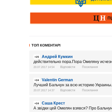
ТОП КОМЕНТАРІ
Андрей Кумкин
+25
действительно пора.Пора Омеляну исчезн
Відповісти
Посилання
20.07.2017 14:54
Valentin German
+24
Лучший Бальчун за всю историю Украины
Відповісти
Посилання
20.07.2017 14:37
Саша Крест
+24
А звідки цей Омелян взявся? Про Бальчун