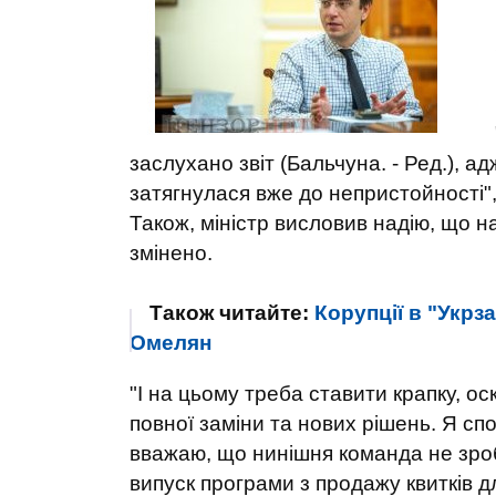
заслухано звіт (Бальчуна. - Ред.), а
затягнулася вже до непристойності", 
Також, міністр висловив надію, що н
змінено.
Також читайте:
Корупції в "Укрз
Омелян
"І на цьому треба ставити крапку, ос
повної заміни та нових рішень. Я с
вважаю, що нинішня команда не зроби
випуск програми з продажу квитків 