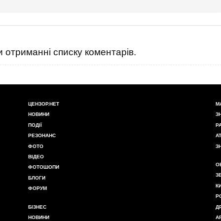
 отриманні списку коментарів.
ЦЕНЗОР.НЕТ
М
НОВИНИ
З
ПОДІЇ
Р
РЕЗОНАНС
А
ФОТО
З
ВІДЕО
О
ФОТОШОПИ
З
БЛОГИ
К
ФОРУМ
Р
БІЗНЕС
Д
НОВИНИ
А