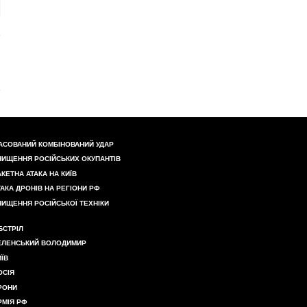
АСОВАНИЙ КОМБІНОВАНИЙ УДАР
НИЩЕННЯ РОСІЙСЬКИХ ОКУПАНТІВ
АКЕТНА АТАКА НА КИЇВ
ТАКА ДРОНІВ НА РЕГІОНИ РФ
НИЩЕННЯ РОСІЙСЬКОЇ ТЕХНІКИ
БСТРІЛ
ЕЛЕНСЬКИЙ ВОЛОДИМИР
ИЇВ
ОСІЯ
РОНИ
РМІЯ РФ