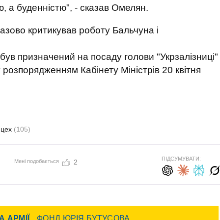
 а буденністю", - сказав Омелян.
зово критикував роботу Бальчуна і
був призначений на посаду голови "Укрзалізниці"
 розпорядженням Кабінету Міністрів 20 квітня
йцех
(105)
ПІДСУМУВАТИ:
Мені подобається
2