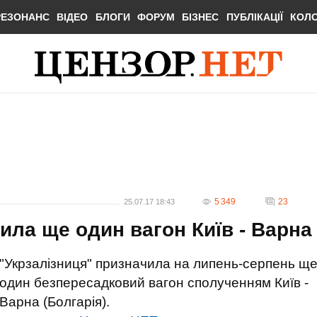
РЕЗОНАНС
ВІДЕО
БЛОГИ
ФОРУМ
БІЗНЕС
ПУБЛІКАЦІЇ
КОЛ
5 349
23
25.07.17 18:43
ила ще один вагон Київ - Варна
"Укрзалізниця" призначила на липень-серпень щ
один безпересадковий вагон сполученням Київ -
Варна (Болгарія).