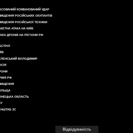
АСОВАНИЙ КОМБІНОВАНИЙ УДАР
НИЩЕННЯ РОСІЙСЬКИХ ОКУПАНТІВ
НИЩЕННЯ РОСІЙСЬКОЇ ТЕХНІКИ
АКЕТНА АТАКА НА КИЇВ
ТАКА ДРОНІВ НА РЕГІОНИ РФ
БСТРІЛ
ИЇВ
ЕЛЕНСЬКИЙ ВОЛОДИМИР
ОСІЯ
РОНИ
РМІЯ РФ
НИЩЕННЯ
ОЛЬЩА
ОНЕЦЬКА ОБЛАСТЬ
СУ
ЕНШТАБ ЗС
Відвідуваність