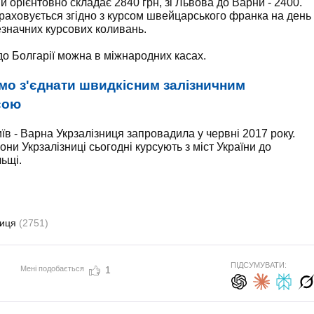
и орієнтовно складає 2840 грн, зі Львова до Варни - 2400.
зраховується згідно з курсом швейцарського франка на день
езначних курсових коливань.
до Болгарії можна в міжнародних касах.
мо з'єднати швидкісним залізничним
сою
в - Варна Укрзалізниця запровадила у червні 2017 року.
они Укрзалізниці сьогодні курсують з міст України до
льщі.
ниця
(2751)
ПІДСУМУВАТИ:
Мені подобається
1