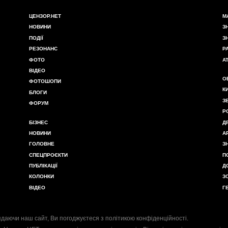
ЦЕНЗОР.НЕТ
М
НОВИНИ
З
ПОДІЇ
З
РЕЗОНАНС
Р
ФОТО
А
ВІДЕО
О
ФОТОШОПИ
К
БЛОГИ
З
ФОРУМ
Р
БІЗНЕС
Д
НОВИНИ
А
ГОЛОВНЕ
З
СПЕЦПРОЄКТИ
П
ПУБЛІКАЦІЇ
Д
КОЛОНКИ
З
ВІДЕО
Г
даючи наш сайт, Ви погоджуєтеся з
політикою конфіденційності
.