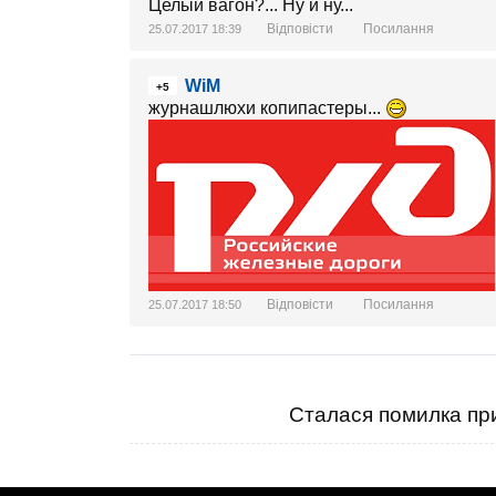
Целый вагон?... Ну и ну...
Відповісти
Посилання
25.07.2017 18:39
WiM
+5
журнашлюхи копипастеры...
Відповісти
Посилання
25.07.2017 18:50
Сталася помилка при