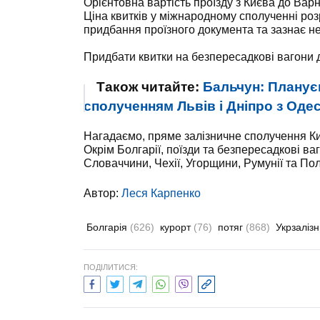
Орієнтовна вартість проїзду з Києва до Варн
Ціна квитків у міжнародному сполученні ро
придбання проїзного документа та зазнає н
Придбати квитки на безпересадкові вагони 
Також читайте:
Бальчун: Планує
сполученням Львів і Дніпро з Оде
Нагадаємо, пряме залізничне сполучення Киї
Окрім Болгарії, поїзди та безпересадкові ваг
Словаччини, Чехії, Угорщини, Румунії та По
Автор:
Леся Карпенко
Болгарія
(626)
курорт
(76)
потяг
(868)
Укрзаліз
ПОДІЛИТИСЯ: