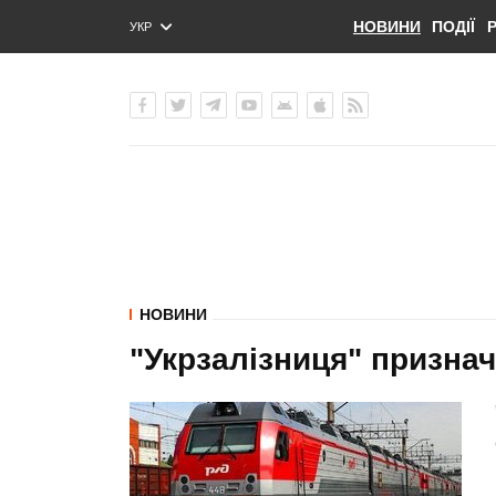
НОВИНИ
ПОДІЇ
УКР
ENG
РУС
НОВИНИ
"Укрзалізниця" признач