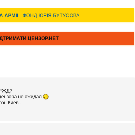
 РЖД?
в цензора не ожидал