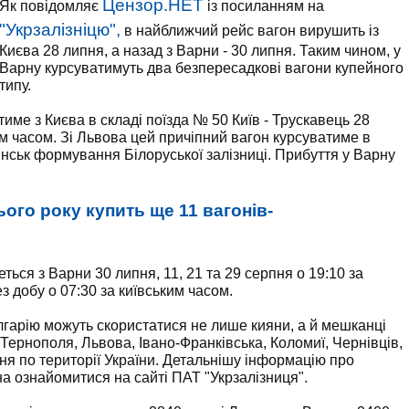
Цензор.НЕТ
Як повідомляє
із посиланням на
"Укрзалізніцю",
в найближчий рейс вагон вирушить із
Києва 28 липня, а назад з Варни - 30 липня. Таким чином, у
Варну курсуватимуть два безпересадкові вагони купейного
типу.
ме з Києва в складі поїзда № 50 Київ - Трускавець 28
ким часом. Зі Львова цей причіпний вагон курсуватиме в
Мінськ формування Білоруської залізниці. Прибуття у Варну
ього року купить ще 11 вагонів-
ься з Варни 30 липня, 11, 21 та 29 серпня о 19:10 за
 добу о 07:30 за київським часом.
гарію можуть скористатися не лише кияни, а й мешканці
 Тернополя, Львова, Івано-Франківська, Коломиї, Чернівців,
ня по території України. Детальнішу інформацію про
на ознайомитися на сайті ПАТ "Укрзалізниця".