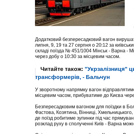
Додатковий безпересадковий вагон вирушати
липня, 9, 19 та 27 серпня о 20:12 за київсь
складі поїзда № 451/1004 Мінськ - Варна - 
через добу о 10:30 за місцевим часом.
Читайте також:
"Укрзалізниця" ц
трансформерів, - Бальчун
У зворотному напрямку вагон відправлятимет
місцевим часом, прибуватиме до Києва через
Безпересадковим вагоном для поїздки в Бол
Фастова, Козятина, Вінниці, Хмельницького,
де поїзд робитиме зупинки під час прямуван
розклад руху в сполученні Київ - Варна мож