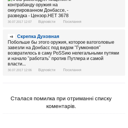
Відповісти
Посилання
30.07.2017 12:07
Скрепка Духовная
+8
Побольше бы этого оружия, которое ватоголовые
завезли на Донбасс под видом "Гумконвоя"
возвратилось в саму РоSSию нелегальными путями
и начало "работать" против Путлера и самой
власти...
Відповісти
Посилання
30.07.2017 12:06
Сталася помилка при отриманні списку
коментарів.