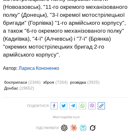
(Новоазовськ), "11-го окремого механізованого
полку" (Донецьк), "3-ї окремої
мотострілецької
бригади" (Горлівка) "1-го армійського корпусу",
а також "6-го окремого механізованого полку"
(Кадиївка), "4-ї" (Алчевськ) і "7-ї" (Брянка)
"окремих
мотострілецьких
бригад 2-го
армійського корпусу".
Автор:
Лариса Кононенко
боєприпаси
(2346)
зброя
(7264)
розвідка
(3925)
Донбас
(19652)
ПОДІЛИТИСЯ:
Мені подобається
ПІДСУМУВАТИ: