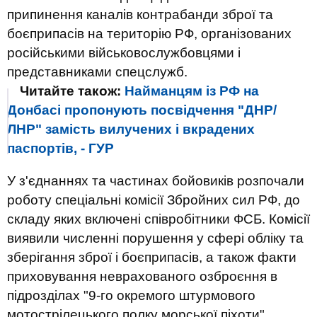
припинення каналів контрабанди зброї та
боєприпасів на територію РФ, організованих
російськими військовослужбовцями і
представниками спецслужб.
Читайте також:
Найманцям із РФ на
Донбасі пропонують посвідчення "ДНР/
ЛНР" замість вилучених і вкрадених
паспортів, - ГУР
У з'єднаннях та частинах бойовиків розпочали
роботу спеціальні комісії Збройних сил РФ, до
складу яких включені співробітники ФСБ. Комісії
виявили численні порушення у сфері обліку та
зберігання зброї і боєприпасів, а також факти
приховування неврахованого озброєння в
підрозділах "9-го окремого штурмового
мотострілецького полку морської піхоти"