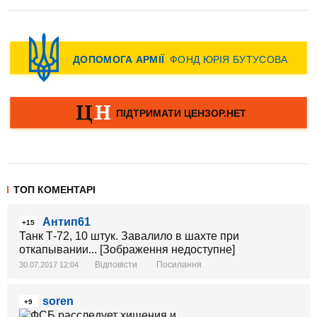
ТОП КОМЕНТАРІ
Антип61
+15
Танк Т-72, 10 штук. Завалило в шахте при
откапывании... [Зображення недоступне]
Відповісти
Посилання
30.07.2017 12:04
soren
+9