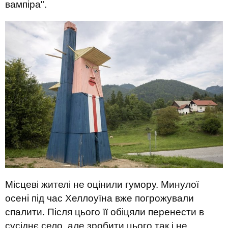
вампіра".
Місцеві жителі не оцінили гумору. Минулої
осені під час Хеллоуїна вже погрожували
спалити. Після цього її обіцяли перенести в
сусіднє село, але зробити цього так і не