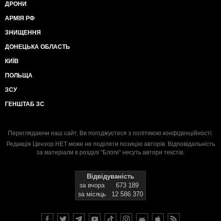
ДРОНИ
АРМІЯ РФ
ЗНИЩЕННЯ
ДОНЕЦЬКА ОБЛАСТЬ
КИЇВ
ПОЛЬЩА
ЗСУ
ГЕНШТАБ ЗС
Переглядаючи наш сайт, Ви погоджуєтеся з
політикою конфіденційності
.
Редакція Цензор.НЕТ може не поділяти позицію авторів. Відповідальність
за матеріали в розділі "Блоги" несуть автори текстів.
Відвідуваність
за вчора
673 189
за місяць
12 586 370