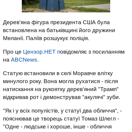
Дерев'яна фігура президента США була
встановлена ​​на батьківщині його дружини
Меланії. Паліїв розшукує поліція.
Про це
Цензор.НЕТ п
овідомляє з посиланням
на
ABCNews
.
Статую встановили в селі Моравче влітку
минулого року. Вона могла рухатися - після
натискання на рукоятку дерев'яний "Трамп"
відкривав рот і демонстрував "акулячі" зуби.
"Як і у всіх популістів, у статуї два обличчя", -
пояснював це творець статуї Томаз Шлегл -
"Одне - людське і хороше, інше - обличчя