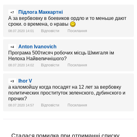
Підлога Маккартні
+7
А за вербвовку в боевиков ордло и то меньше дают
сроки. о времена, о нравы
Відповісти
Посилання
08.07.2020 14:01
Anton Ivanovich
+4
Програма 500тисяч робочих місць Шмигаля ім
Нелоха Найвеличнішого?
Відповісти
Посилання
08.07.2020 14:02
Ihor V
+3
а каломойшу когда посадят на 12 лет за вербовку
политических проституток зеленского, дубинского и
прочих?
Відповісти
Посилання
08.07.2020 14:57
Сталася помилка при отриманні списку