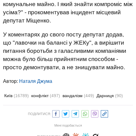
комунальне майно. І який знайти компроміс між
усіма?" - прокоментував інцидент місцевий
депутат Міщенко.
У коментарях до свого посту депутат додав,
що "лавочки на балансі у ЖЕКу", а вирішити
питання боротьби з галасливими компаніями
можна було більш прийнятним способом -
просто демонтувати, а не знищувати майно.
Автор:
Наталя Джума
Київ
(16789)
конфлікт
(497)
вандалізм
(449)
Дарниця
(90)
ПОДІЛИТИСЯ:
Мені подобається