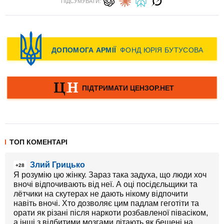
ПІДСУМУВАТИ:
ТОП КОМЕНТАРІ
Злий Грицько
+28
Я розумію цю жінку. Зараз така задуха, що люди хоч
вночі відпочивають від неї. А оці посідєльщики та
лётчики на скутерах не дають нікому відпочити
навіть вночі. Хто дозволяє цим падлам геготіти та
орати як різані після наркоти розбавленої півасіком,
а інші з відбитими мозгами літають як бешені на