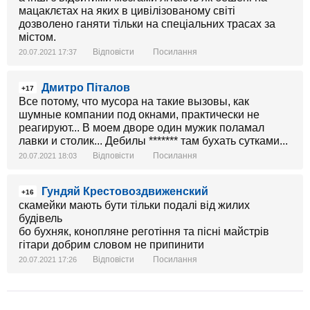
мацаклєтах на яких в цивілізованому світі
дозволено ганяти тільки на спеціальних трасах за
містом.
Відповісти
Посилання
20.07.2021 17:37
Дмитро Піталов
+17
Все потому, что мусора на такие вызовы, как
шумные компании под окнами, практически не
реагируют... В моем дворе один мужик поламал
лавки и столик... Дебилы ******* там бухать сутками...
Відповісти
Посилання
20.07.2021 18:03
Гундяй Крестовоздвиженский
+16
скамейки мають бути тільки подалі від жилих
будівель
бо бухняк, конопляне реготіння та пісні майстрів
гітари добрим словом не припинити
Відповісти
Посилання
20.07.2021 17:26