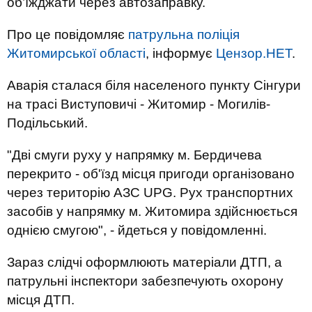
об’їжджати через автозаправку.
Про це повідомляє
патрульна поліція
Житомирської області
, інформує
Цензор.НЕТ
.
Аварія сталася біля населеного пункту Сінгури
на трасі Виступовичі - Житомир - Могилів-
Подільський.
"Дві смуги руху у напрямку м. Бердичева
перекрито - об'їзд місця пригоди організовано
через територію АЗС UPG. Рух транспортних
засобів у напрямку м. Житомира здійснюється
однією смугою", - йдеться у повідомленні.
Зараз слідчі оформлюють матеріали ДТП, а
патрульні інспектори забезпечують охорону
місця ДТП.