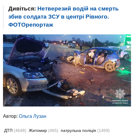
Дивіться:
Нетверезий водій на смерть
збив солдата ЗСУ в центрі Рівного.
ФОТОрепортаж
Автор:
Ольга Лузан
ДТП
(4648)
Житомир
(465)
патрульна поліція
(1469)