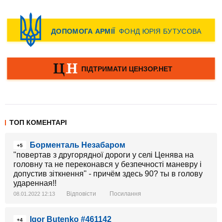
ТОП КОМЕНТАРІ
Борменталь Незабаром
+5
"повертав з другорядної дороги у селі Ценява на
головну та не переконався у безпечності маневру і
допустив зіткнення" - причём здесь 90? ты в голову
ударенная!!
Відповісти
Посилання
08.01.2022 12:13
Igor Butenko #461142
+4