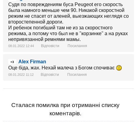
Судя по повреждениям буса Peugeot его скорость
была намного меньше чем 90. Никакой скоростной
режим не спасет от аленей, выезжающих неглядя со
второстепенной дороги.
И ребенок погибший там не из за скоростного
режима, а потому что был не в "корзинке" а на руках
непривязанной ремнями мамы.
Відповісти
Посилання
08.01.2022 12:44
Alex Firman
+3
Оце біда, жах. Нехай малеча з Богом спочиває
Відповісти
Посилання
08.01.2022 11:12
Сталася помилка при отриманні списку
коментарів.