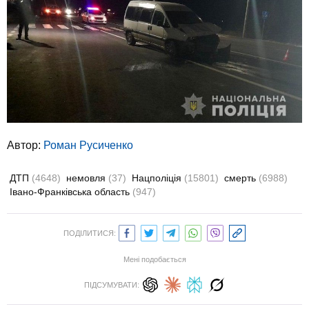
Автор:
Роман Русиченко
ДТП
(4648)
немовля
(37)
Нацполіція
(15801)
смерть
(6988)
Івано-Франківська область
(947)
ПОДІЛИТИСЯ:
Мені подобається
ПІДСУМУВАТИ: