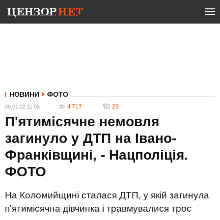
НОВИНИ
ФОТО
4 717
29
08.01.22 11:05
П'ятимісячне немовля
загинуло у ДТП на Івано-
Франківщині, - Нацполіція.
ФОТО
На Коломийщині сталася ДТП, у якій загинула
п'ятимісячна дівчинка і травмувалися троє