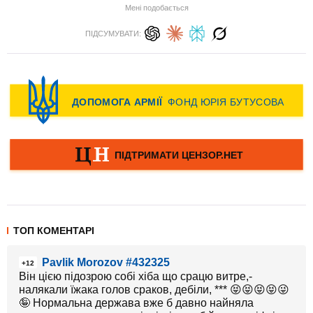
Мені подобається
ПІДСУМУВАТИ:
ТОП КОМЕНТАРІ
Pavlik Morozov #432325
+12
Він цією підозрою собі хіба що срацю витре,-
налякали їжака голов сраков, дебіли, *** 😝😝😝😝😜
🤪 Нормальна держава вже б давно найняла