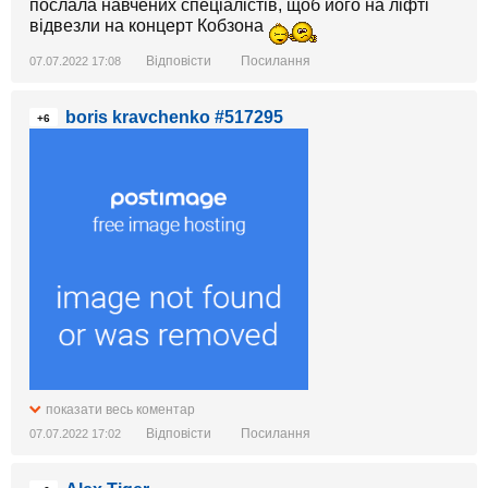
послала навчених спеціалістів, щоб його на ліфті
відвезли на концерт Кобзона
Відповісти
Посилання
07.07.2022 17:08
boris kravchenko #517295
+6
показати весь коментар
Відповісти
Посилання
07.07.2022 17:02