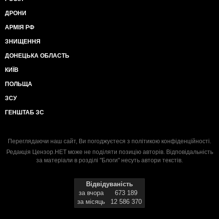
ДРОНИ
АРМІЯ РФ
ЗНИЩЕННЯ
ДОНЕЦЬКА ОБЛАСТЬ
КИЇВ
ПОЛЬЩА
ЗСУ
ГЕНШТАБ ЗС
Переглядаючи наш сайт, Ви погоджуєтеся з
політикою конфіденційності
.
Редакція Цензор.НЕТ може не поділяти позицію авторів. Відповідальність
за матеріали в розділі "Блоги" несуть автори текстів.
Відвідуваність
за вчора
673 189
за місяць
12 586 370