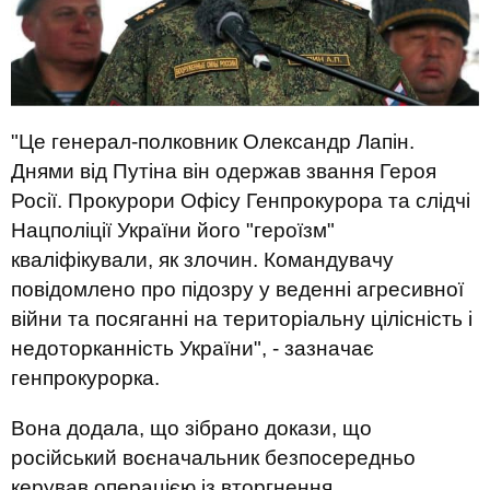
"Це генерал-полковник Олександр Лапін.
Днями від Путіна він одержав звання Героя
Росії. Прокурори Офісу Генпрокурора та слідчі
Нацполіції України його "героїзм"
кваліфікували, як злочин. Командувачу
повідомлено про підозру у веденні агресивної
війни та посяганні на територіальну цілісність і
недоторканність України", - зазначає
генпрокурорка.
Вона додала, що зібрано докази, що
російський воєначальник безпосередньо
керував операцією із вторгнення