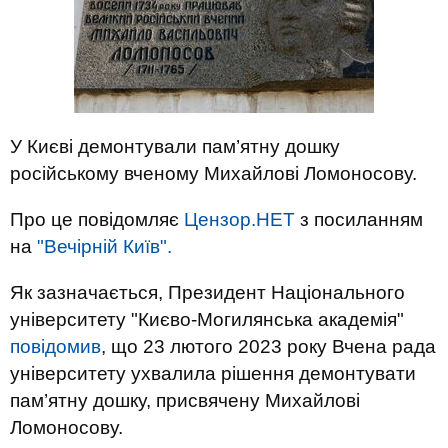
У Києві демонтували пам’ятну дошку
російському вченому Михайлові Ломоносову.
Про це повідомляє
Цензор.НЕТ
з посиланням
на
"Вечірній Київ".
Як зазначається, Президент Національного
університету "Києво-Могилянська академія"
повідомив
, що 23 лютого 2023 року Вчена рада
університету ухвалила рішення демонтувати
пам’ятну дошку, присвячену Михайлові
Ломоносову.