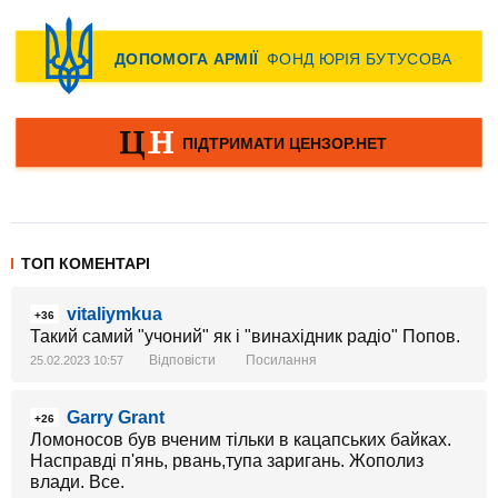
ТОП КОМЕНТАРІ
vitaliymkua
+36
Такий самий "учоний" як і "винахідник радіо" Попов.
Відповісти
Посилання
25.02.2023 10:57
Garry Grant
+26
Ломоносов був вченим тільки в кацапських байках.
Насправді п'янь, рвань,тупа заригань. Жополиз
влади. Все.