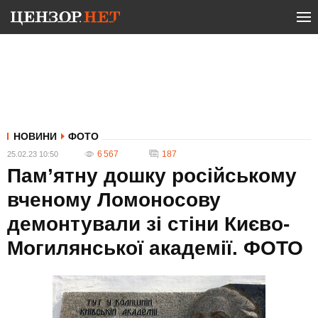
НОВИНИ
ФОТО
6 567
187
25.02.23 10:50
Пам’ятну дошку російському
вченому Ломоносову
демонтували зі стіни Києво-
Могилянської академії. ФОТО