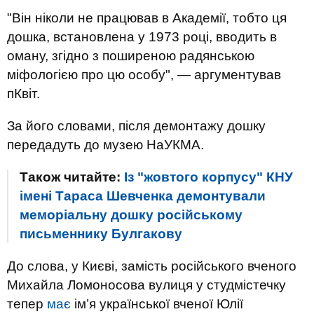
"Він ніколи не працював в Академії, тобто ця
дошка, встановлена у 1973 році, вводить в
оману, згідно з поширеною радянською
міфологією про цю особу", — аргументував
пКвіт.
За його словами, після демонтажу дошку
передадуть до музею НаУКМА.
Також читайте:
Із "жовтого корпусу" КНУ
імені Тараса Шевченка демонтували
меморіальну дошку російському
письменнику Булгакову
До слова, у Києві, замість російського вченого
Михайла Ломоносова вулиця у студмістечку
тепер
має
ім’я української вченої Юлії