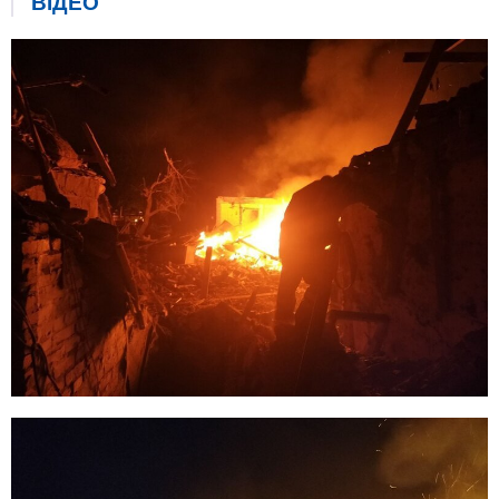
ВIДЕО