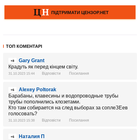
ТОП КОМЕНТАРІ
Gary Grant
+8
Крадуть як перед кінцем світу.
Відповісти
Посилання
31.10.2023 15:44
Alexey Poltorak
+6
Барабаны, клавесины и водопроводные трубы
трубы пополнились клозетами.
Кто там собирается на след выборах за соплеЗЕев
голосовать?
Відповісти
Посилання
31.10.2023 15:38
Наталия П
+6