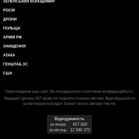
ЗЕЛЕНСЬКИЙ ВОЛОДИМИР
РОСІЯ
ДРОНИ
ПОЛЬЩА
АРМІЯ РФ
ЗНИЩЕННЯ
АТАКА
ГЕНШТАБ ЗС
США
Переглядаючи наш сайт, Ви погоджуєтеся з
політикою конфіденційності
.
Редакція Цензор.НЕТ може не поділяти позицію авторів. Відповідальність
за матеріали в розділі "Блоги" несуть автори текстів.
Відвідуваність
за вчора
657 660
за місяць
12 586 370