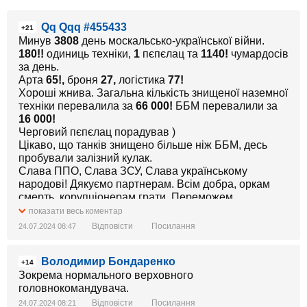
Qq Qqq #455433
+21
Минув
3808
день москальсько-української війни.
180!!
одиниць техніки,
1
пєпєлац та
1140!
чумардосів
за день.
Арта
65!,
броня
27
,
логістика
77!
Хороші жнива. Загальна кількість знищеної наземної
техніки перевалила за
66 000!
ББМ перевалили за
16 000!
Черговий пєпєлац порадував )
Цікаво, що танків знищено більше ніж ББМ, десь
пробували залізний кулак.
Слава ППО, Слава ЗСУ, Слава українському
народові! Дякуємо партнерам. Всім добра, оркам
смерть, корупціонерам грати. Переможем.
показати весь коментар
P.s.
570
000!!!
це більше, ніж таке місто, як
Відповісти
Посилання
24.07.2024 08:47
Ярославль,
кількість населення якого за 3 роки
зменшилась на
10 000
рил.
Володимир Бондаренко
+14
Зокрема нормального верховного
головнокомандувача.
Відповісти
Посилання
24.07.2024 08:21