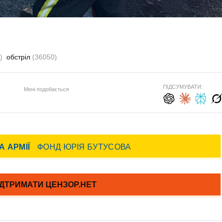
)
обстріл
(36050)
ПІДСУМУВАТИ:
Мені подобається