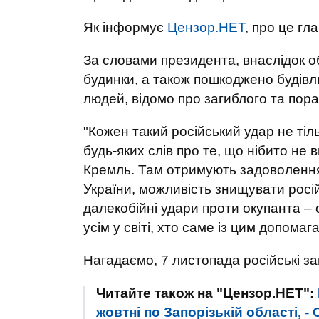
Як інформує
Цензор.НЕТ
, про це г
За словами президента, внаслідок о
будинки, а також пошкоджено будівл
людей, відомо про загиблого та пор
"Кожен такий російський удар не тіл
будь-яких слів про те, що нібито не в
Кремль. Там отримують задоволення 
України, можливість знищувати російс
далекобійні удари проти окупанта – 
усім у світі, хто саме із цим допомаг
Нагадаємо, 7 листопада російські з
Читайте також на "Цензор.НЕТ":
жовтні по Запорізькій області, -