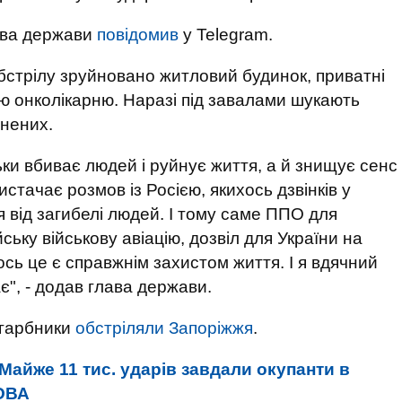
лава держави
повідомив
у Telegram.
бстрілу зруйновано житловий будинок, приватні
ю онколікарню. Наразі під завалами шукають
анених.
ьки вбиває людей і руйнує життя, а й знищує сенс
истачає розмов із Росією, якихось дзвінків у
від загибелі людей. І тому саме ППО для
ьку військову авіацію, дозвіл для України на
ось це є справжнім захистом життя. І я вдячний
ає", - додав глава держави.
агарбники
обстріляли Запоріжжя
.
Майже 11 тис. ударів завдали окупанти в
 ОВА