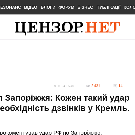
РЕЗОНАНС
ВІДЕО
БЛОГИ
ФОРУМ
БІЗНЕС
ПУБЛІКАЦІЇ
КОЛ
2 431
14
07.11.24 16:45
л Запоріжжя: Кожен такий удар
еобхідність дзвінків у Кремль.
рокоментував удар РФ по Запоріжжю.