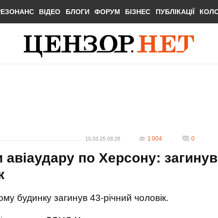
РЕЗОНАНС
ВІДЕО
БЛОГИ
ФОРУМ
БІЗНЕС
ПУБЛІКАЦІЇ
КОЛ
1 004
0
15.03.25 09:28
 авіаудару по Херсону: загинув
ж
му будинку загинув 43-річний чоловік.