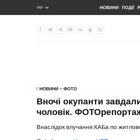
НОВИНИ
ПОДІЇ
УКР
ENG
РУС
НОВИНИ
ФОТО
Вночі окупанти завдали
чоловік. ФОТОрепорта
Внаслідок влучання КАБа по житлово