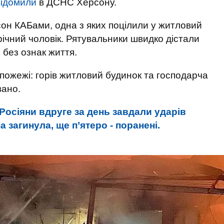
відомили
в ДСНС Херсону.
сон КАБами, одна з яких поцілили у житловий
річний чоловік. Рятувальники швидко дістали
, без ознак життя.
 пожежі: горів житловий будинок та господарча
вано.
Росіяни вдруге за день завдали ударів
загинула, ще п’ятеро - поранені.