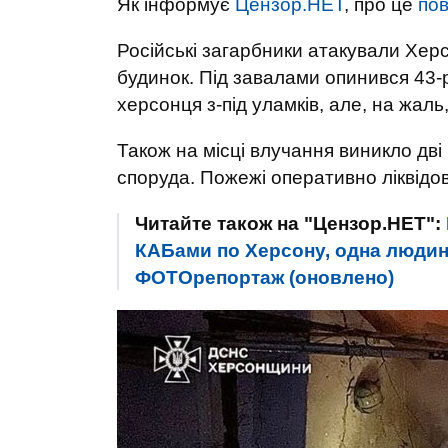
Як інформує
Цензор.НЕТ
, про це
по
Російські загарбники атакували Хер
будинок. Під завалами опинився 43-
херсонця з-під уламків, але, на жаль
Також на місці влучання виникло дві
споруда. Пожежі оперативно ліквідо
Читайте також на "Цензор.НЕТ":
КАБами по Херсону, одна людина 
ФОТОрепортаж (оновлено)