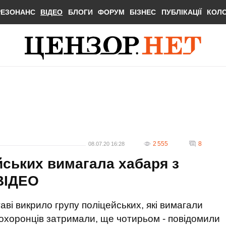
РЕЗОНАНС
ВІДЕО
БЛОГИ
ФОРУМ
БІЗНЕС
ПУБЛІКАЦІЇ
КОЛ
2 555
8
08.07.20 16:28
йських вимагала хабаря з
 ВIДЕО
ві викрило групу поліцейських, які вимагали
охоронців затримали, ще чотирьом - повідомили