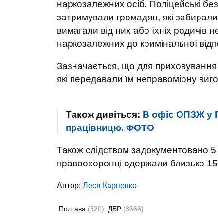
наркозалежних осіб. Поліцейські б
затримували громадян, які забирали 
вимагали від них або їхніх родичів 
наркозалежних до кримінальної відпо
Зазначається, що для приховування 
які передавали їм неправомірну виго
Також дивіться:
В офіс ОПЗЖ у 
працівницю. ФОТО
Також слідством задокументовано 5 еп
правоохоронці одержали близько 150
Автор:
Леся Карпенко
Полтава
(520)
ДБР
(3666)