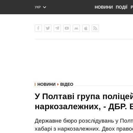
НОВИНИ
ПОДІЇ
УКР
ENG
РУС
НОВИНИ
ВІДЕО
У Полтаві група поліце
наркозалежних, - ДБР.
Державне бюро розслідувань у Полта
хабарі з наркозалежних. Двох право