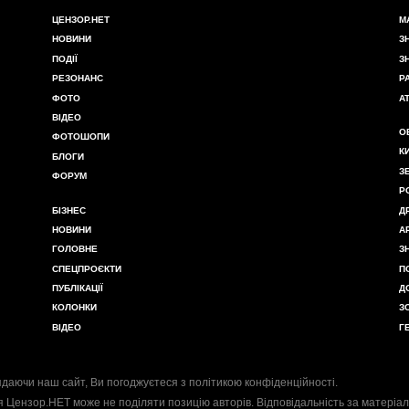
ЦЕНЗОР.НЕТ
М
НОВИНИ
З
ПОДІЇ
З
РЕЗОНАНС
Р
ФОТО
А
ВІДЕО
О
ФОТОШОПИ
К
БЛОГИ
З
ФОРУМ
Р
БІЗНЕС
Д
НОВИНИ
А
ГОЛОВНЕ
З
СПЕЦПРОЄКТИ
П
ПУБЛІКАЦІЇ
Д
КОЛОНКИ
З
ВІДЕО
Г
даючи наш сайт, Ви погоджуєтеся з
політикою конфіденційності
.
я Цензор.НЕТ може не поділяти позицію авторів. Відповідальність за матеріал