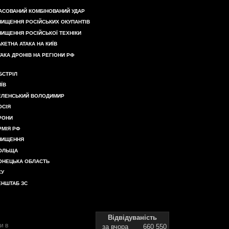
АСОВАНИЙ КОМБІНОВАНИЙ УДАР
НИЩЕННЯ РОСІЙСЬКИХ ОКУПАНТІВ
НИЩЕННЯ РОСІЙСЬКОЇ ТЕХНІКИ
АКЕТНА АТАКА НА КИЇВ
ТАКА ДРОНІВ НА РЕГІОНИ РФ
БСТРІЛ
ИЇВ
ЕЛЕНСЬКИЙ ВОЛОДИМИР
ОСІЯ
РОНИ
РМІЯ РФ
НИЩЕННЯ
ОЛЬЩА
ОНЕЦЬКА ОБЛАСТЬ
СУ
ЕНШТАБ ЗС
Відвідуваність
и в
за вчора
660 550