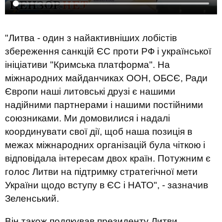
"Литва - один з найактивніших лобістів
збереження санкцій ЄС проти РФ і української
ініціативи "Кримська платформа". На
міжнародних майданчиках ООН, ОБСЄ, Ради
Європи наші литовські друзі є нашими
надійними партнерами і нашими постійними
союзниками. Ми домовилися і надалі
координувати свої дії, щоб наша позиція в
межах міжнародних організацій була чіткою і
відповідала інтересам двох країн. Потужним є
голос Литви на підтримку стратегічної мети
України щодо вступу в ЄС і НАТО", - зазначив
Зеленський.
Він також подякував президенту Литви