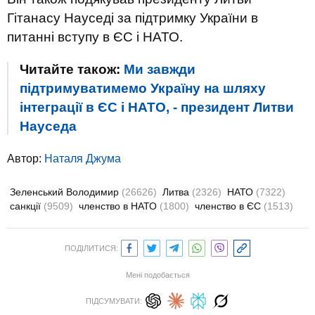
Гітанасу Науседі за підтримку України в
питанні вступу в ЄС і НАТО.
Читайте також:
Ми завжди
підтримуватимемо Україну на шляху
інтеграції в ЄС і НАТО, - президент Литви
Науседа
Автор:
Наталя Джума
Зеленський Володимир
(26626)
Литва
(2326)
НАТО
(7322)
санкції
(9509)
членство в НАТО
(1800)
членство в ЄС
(1513)
ПОДІЛИТИСЯ:
Мені подобається
ПІДСУМУВАТИ: