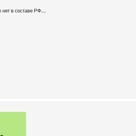
нет в составе РФ....
ик)
сск)