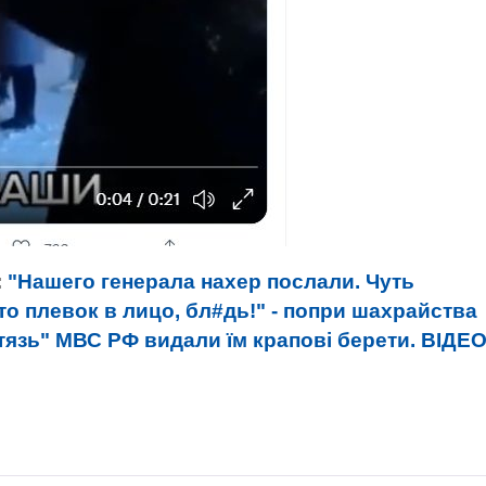
:
"Нашего генерала нахер послали. Чуть
то плевок в лицо, бл#дь!" - попри шахрайства
итязь" МВС РФ видали їм крапові берети. ВIДЕ