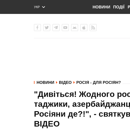
НОВИНИ
ПОДІЇ
УКР
ENG
РУС
НОВИНИ
ВІДЕО
РОСІЯ - ДЛЯ РОСІЯН?
"Дивіться! Жодного рос
таджики, азербайджанці,
Росіяни де?!", - святку
ВIДЕО