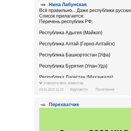
Нина Лабунская
+68
Всё правильно... Даже республики русских 
Список прилагается:
Перечень республик РФ:
Республика Адыгея (Майкоп)
Республика Алтай (Горно-Алтайск)
Республика Башкортостан (Уфа)
Республика Бурятия (Улан-Удэ)
Республика Дагестан (Махачкала)
показати весь коментар
Республика Ингушетия (Магас)
Відповісти
Посилання
03.01.2022 11:23
Кабардино-Балкарская Республика (Нальч
Перехватчик
+41
Республика Калмыкия (Элиста)
Карачаево-Черкесская Республика (Черке