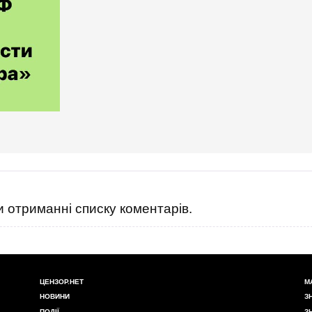
адикавказ)
 отриманні списку коментарів.
ЦЕНЗОР.НЕТ
М
НОВИНИ
З
ПОДІЇ
З