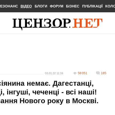
РЕЗОНАНС
ВІДЕО
БЛОГИ
ФОРУМ
БІЗНЕС
ПУБЛІКАЦІЇ
КОЛ
58 051
185
03.01.22 11:16
іянина немає. Дагестанці,
 інгуші, чеченці - всі наші!
вання Нового року в Москві.