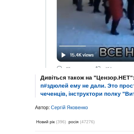
Дивіться також на "Цензор.НЕТ"
п#здюлей ему не дали. Это прос
чеченців, інструктори полку "В
Автор:
Сергій Яковенко
Новий рік
(396)
росія
(47276)