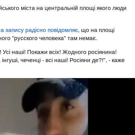
йського міста на центральній площі якого люди
на запису радісно повідомляє
, що на площі
дного "русского человека" там немає.
 Усі наші! Покажи всіх! Жодного росіянина!
нгуші, чеченці - всі наші! Росіяни де?!", - каже