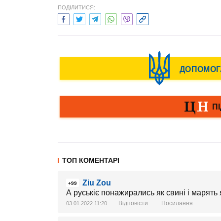
ПОДІЛИТИСЯ:
ТОП КОМЕНТАРІ
Ziu Zou
+99
А руськіє понажирались як свині і марять 
Відповісти
Посилання
03.01.2022 11:20