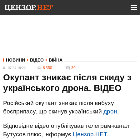
НОВИНИ
ВІДЕО
ВІЙНА
8 550
30
01.07.24 19:22
Окупант зникає після скиду з
українського дрона. ВIДЕО
Російський окупант зникає після вибуху
боєприпасу, що скинув український
дрон
.
Відповідне відео опублікував телеграм-канал
Бутусов плюс, інформує
Цензор.НЕТ
.