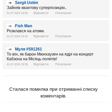
Sergii Ustim
+8
Зайняв квантову суперпозицію..
Відповісти
Посилання
01.07.2024 19:59
Fish Man
+3
Розклався на атоми.
Відповісти
Посилання
01.07.2024 19:32
Муля #591261
+3
То він, як барон Мюнхаузен на ядрі на концерт
Кабзона на Місяць полетів!
Відповісти
Посилання
01.07.2024 19:39
Сталася помилка при отриманні списку
коментарів.