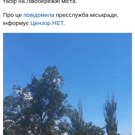
табір на Лівобережжі міста.
Про це
повідомила
пресслужба міськради,
інформує
Цензор.НЕТ
.