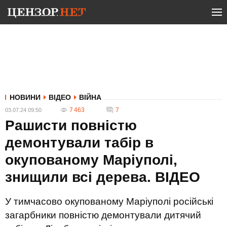
НОВИНИ
ВІДЕО
ВІЙНА
7 463
7
03.07.24 09:50
Рашисти повністю
демонтували табір в
окупованому Маріуполі,
знищили всі дерева. ВIДЕО
У тимчасово окупованому Маріуполі російські
загарбники повністю демонтували дитячий