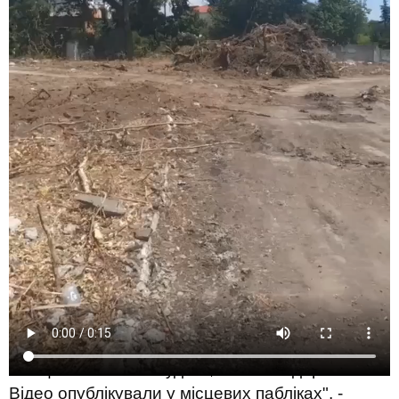
"Російські загарбники демонтували все, що
було у колишньому дитячому таборі відпочинку
"Орльонок" на Лівобережжі міста. Вони
знищили не лише будівлі, але й всі дерева.
Відео опублікували у місцевих пабліках", -