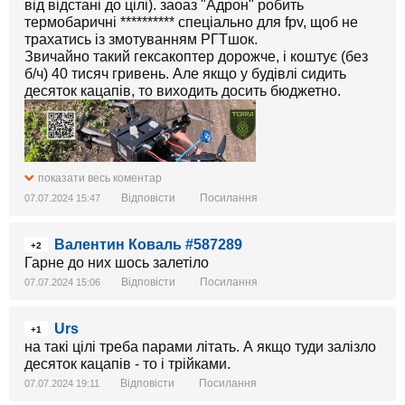
від відстані до цілі). заоаз "Адрон" робить
термобаричні ********** спеціально для fpv, щоб не
трахатись із змотуванням РГТшок.
Звичайно такий гексакоптер дорожче, і коштує (без
б/ч) 40 тисяч гривень. Але якщо у будівлі сидить
десяток кацапів, то виходить досить бюджетно.
показати весь коментар
Відповісти
Посилання
07.07.2024 15:47
Валентин Коваль #587289
+2
Гарне до них шось залетіло
Відповісти
Посилання
07.07.2024 15:06
Urs
+1
на такі цілі треба парами літать. А якщо туди залізло
десяток кацапів - то і трійками.
Відповісти
Посилання
07.07.2024 19:11