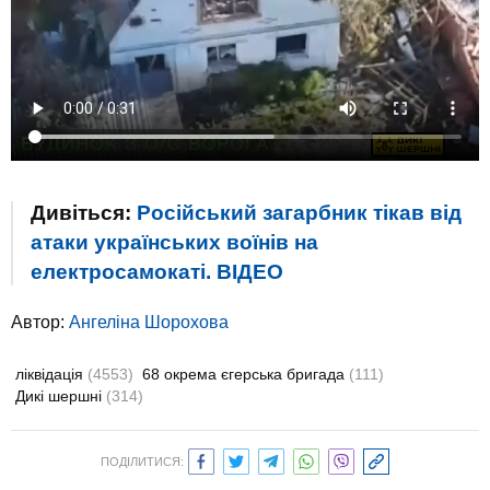
Дивіться:
Російський загарбник тікав від
атаки українських воїнів на
електросамокаті. ВIДЕО
Автор:
Ангеліна Шорохова
ліквідація
(4553)
68 окрема єгерська бригада
(111)
Дикі шершні
(314)
ПОДІЛИТИСЯ: