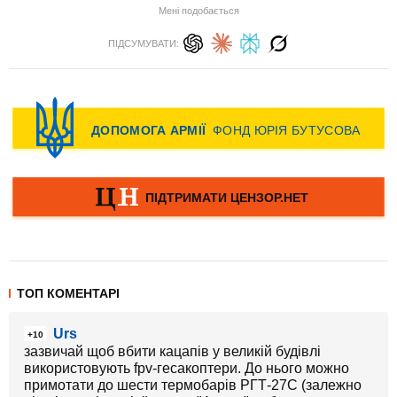
Мені подобається
ПІДСУМУВАТИ:
ТОП КОМЕНТАРІ
Urs
+10
зазвичай щоб вбити кацапів у великій будівлі
використовують fpv-гесакоптери. До нього можно
примотати до шести термобарів РГТ-27С (залежно