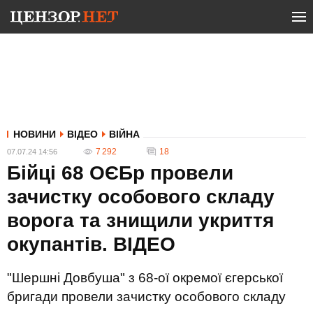
НОВИНИ
ВІДЕО
ВІЙНА
7 292
18
07.07.24 14:56
Бійці 68 ОЄБр провели
зачистку особового складу
ворога та знищили укриття
окупантів. ВIДЕО
"Шершні Довбуша" з 68-ої окремої єгерської
бригади провели зачистку особового складу