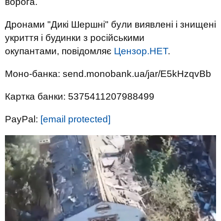
ворога.
Дронами "Дикі Шершні" були виявлені і знищені
укриття і будинки з російськими
окупантами, повідомляє
Цензор.НЕТ
.
Моно-банка: send.monobank.ua/jar/E5kHzqvBb
Картка банки: 5375411207988499
PayPal:
[email protected]