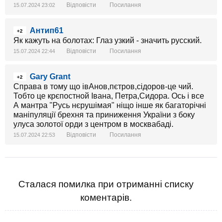
Відповісти
Посилання
15.07.2024 23:02
Антип61
+2
Як кажуть на болотах: Глаз узкий - значить русский.
Відповісти
Посилання
15.07.2024 22:44
Gary Grant
+2
Справа в тому що івАнов,пєтров,сідоров-це чий.
Тобто це крєпостной Івана, Петра,Сидора. Ось і все
А мантра "Русь нєрушімая" ніщо інше як багаторічні
маніпуляції брехня та приниження України з боку
улуса золотої орди з центром в москвабаді.
Відповісти
Посилання
15.07.2024 22:53
Сталася помилка при отриманні списку
коментарів.