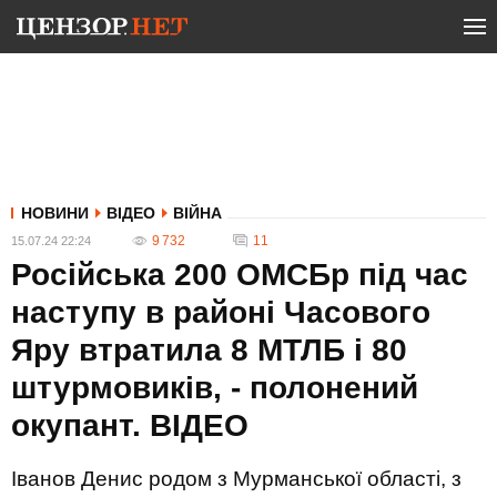
НОВИНИ
ВІДЕО
ВІЙНА
9 732
11
15.07.24 22:24
Російська 200 ОМСБр під час
наступу в районі Часового
Яру втратила 8 МТЛБ і 80
штурмовиків, - полонений
окупант. ВIДЕО
Іванов Денис родом з Мурманської області, з