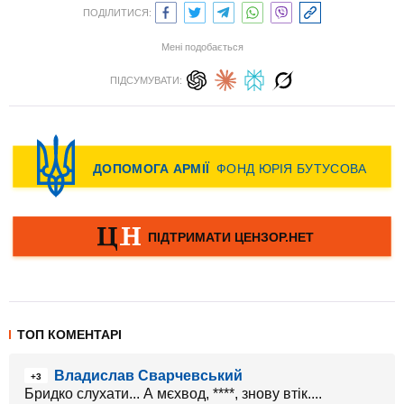
ПОДІЛИТИСЯ:
Мені подобається
ПІДСУМУВАТИ:
ТОП КОМЕНТАРІ
Владислав Сварчевський
+3
Бридко слухати... А мєхвод, ****, знову втік....