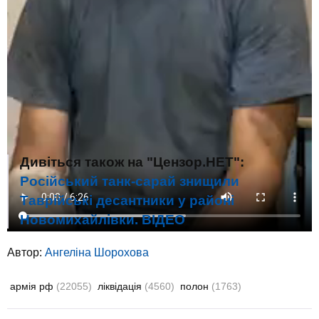
Дивіться також на "Цензор.НЕТ":
Російський танк-сарай знищили
Таврійські десантники у районі
Новомихайлівки. ВIДЕО
Автор:
Ангеліна Шорохова
армія рф
(22055)
ліквідація
(4560)
полон
(1763)