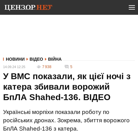
НОВИНИ
ВІДЕО
ВІЙНА
7 938
5
14.09.24 12:25
У ВМС показали, як цієї ночі з
катера збивали ворожий
БпЛА Shahed-136. ВIДЕО
Українські морпіхи показали роботу по
російських дронах. Зокрема, збиття ворожого
БпЛА Shahed-136 з катера.