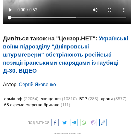
Дивіться також на "Цензор.НЕТ":
Українські
воїни підрозділу "Дніпровські
штурмгевери" обстрілюють російські
позиції іранськими снарядами із гаубиці
Д-30. ВIДЕО
Автор:
Сергій Яковенко
армія рф
(22054)
знищення
(10810)
БТР
(286)
дрони
(8577)
68 окрема єгерська бригада
(111)
ПОДІЛИТИСЯ: