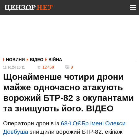
НОВИНИ
ВІДЕО
ВІЙНА
12 458
8
11.10.24 10:11
Щонайменше чотири дрони
майже одночасно атакують
ворожий БТР-82 з окупантами
та знищують його. ВIДЕО
Оператори дронів із
68-ї ОЄБр імені Олекси
Довбуша
знищили ворожий БТР-82, екіпаж