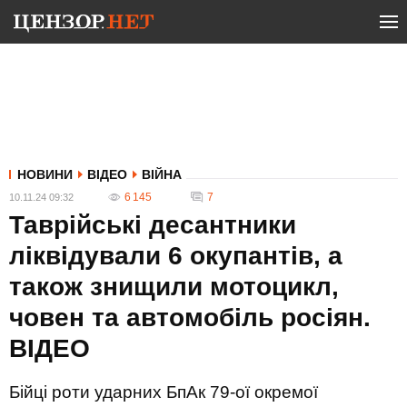
НОВИНИ
ВІДЕО
ВІЙНА
6 145
7
10.11.24 09:32
Таврійські десантники
ліквідували 6 окупантів, а
також знищили мотоцикл,
човен та автомобіль росіян.
ВIДЕО
Бійці роти ударних БпАк 79-ої окремої