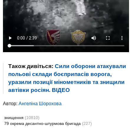
Також дивіться:
Сили оборони атакували
польові склади боєприпасів ворога,
уразили позиції мінометників та знищили
автівки росіян. ВIДЕО
Автор:
Ангеліна Шорохова
знищення
(10810)
79 окрема десантно-штурмова бригада
(227)