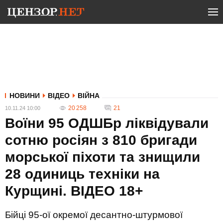
НОВИНИ
ВІДЕО
ВІЙНА
20 258
21
10.11.24 10:00
Воїни 95 ОДШБр ліквідували
сотню росіян з 810 бригади
морської піхоти та знищили
28 одиниць техніки на
Курщині. ВIДЕО 18+
Бійці 95-ої окремої десантно-штурмової