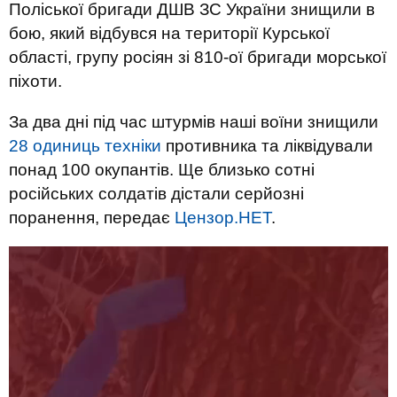
Поліської бригади ДШВ ЗС України знищили в
бою, який відбувся на території Курської
області, групу росіян зі 810-ої бригади морської
піхоти.
За два дні під час штурмів наші воїни знищили
28 одиниць техніки
противника та ліквідували
понад 100 окупантів. Ще близько сотні
російських солдатів дістали серйозні
поранення, передає
Цензор.НЕТ
.