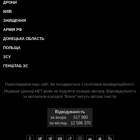
ДРОНИ
КИЇВ
ЗНИЩЕННЯ
АРМІЯ РФ
ДОНЕЦЬКА ОБЛАСТЬ
ПОЛЬЩА
ЗСУ
ГЕНШТАБ ЗС
Переглядаючи наш сайт, Ви погоджуєтеся з
політикою конфіденційності
.
Редакція Цензор.НЕТ може не поділяти позицію авторів. Відповідальність
за матеріали в розділі "Блоги" несуть автори текстів.
Відвідуваність
за вчора
517 980
за місяць
12 586 370