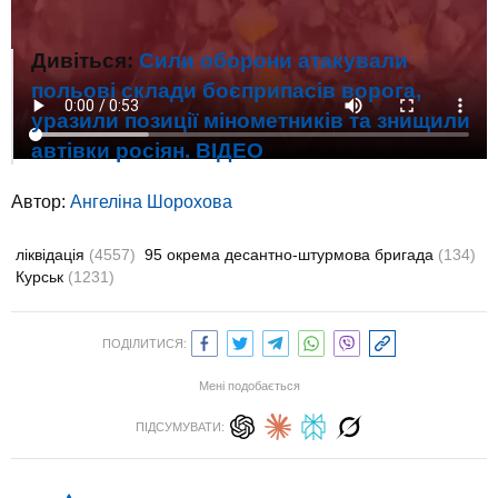
Дивіться:
Сили оборони атакували
польові склади боєприпасів ворога,
уразили позиції мінометників та знищили
автівки росіян. ВIДЕО
Автор:
Ангеліна Шорохова
ліквідація
(4557)
95 окрема десантно-штурмова бригада
(134)
Курськ
(1231)
ПОДІЛИТИСЯ:
Мені подобається
ПІДСУМУВАТИ: