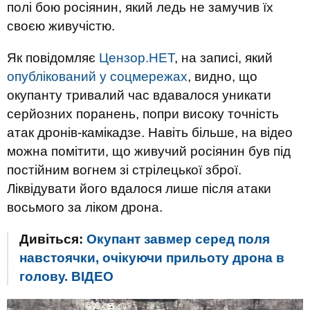
полі бою росіянин, який ледь не замучив їх
своєю живучістю.
Як повідомляє
Цензор.НЕТ
, на записі, який
опублікований у соцмережах
, видно, що
окупанту тривалий час вдавалося уникати
серйозних поранень, попри високу точність
атак дронів-камікадзе. Навіть більше, на відео
можна помітити, що живучий росіянин був під
постійним вогнем зі стрілецької зброї.
Ліквідувати його вдалося лише після атаки
восьмого за ліком дрона.
Дивіться:
Окупант завмер серед поля
навстоячки, очікуючи прильоту дрона в
голову. ВIДЕО