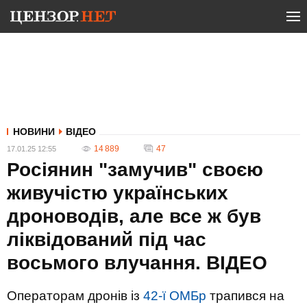
НОВИНИ
ВІДЕО
14 889
47
17.01.25 12:55
Росіянин "замучив" своєю
живучістю українських
дроноводів, але все ж був
ліквідований під час
восьмого влучання. ВIДЕО
Операторам дронів із
42-ї ОМБр
трапився на