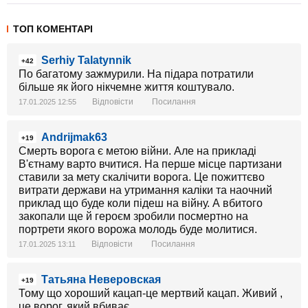
ТОП КОМЕНТАРІ
Serhiy Talatynnik
+42
По багатому зажмурили. На підара потратили
більше як його нікчемне життя коштувало.
Відповісти
Посилання
17.01.2025 12:55
Andrijmak63
+19
Смерть ворога є метою війни. Але на прикладі
В'єтнаму варто вчитися. На перше місце партизани
ставили за мету скалічити ворога. Це пожиттєво
витрати держави на утримання каліки та наочний
приклад що буде коли підеш на війну. А вбитого
закопали ще й героєм зробили посмертно на
портрети якого ворожа молодь буде молитися.
Відповісти
Посилання
17.01.2025 13:11
Татьяна Неверовская
+19
Тому що хороший кацап-це мертвий кацап. Живий ,
це ворог, який вбиває.