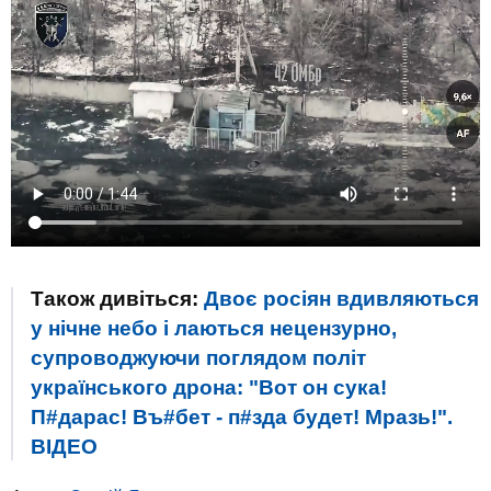
Також дивіться:
Двоє росіян вдивляються
у нічне небо і лаються нецензурно,
супроводжуючи поглядом політ
українського дрона: "Вот он сука!
П#дарас! Въ#бет - п#зда будет! Мразь!".
ВIДЕО