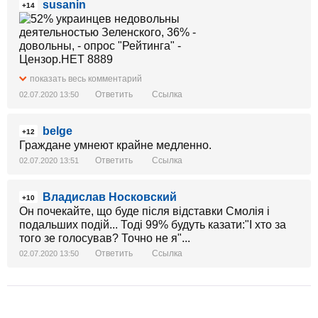
susanin
+14
показать весь комментарий
Ответить
Ссылка
02.07.2020 13:50
belge
+12
Граждане умнеют крайне медленно.
Ответить
Ссылка
02.07.2020 13:51
Владислав Носковский
+10
Он почекайте, що буде після відставки Смолія і
подальших подій... Тоді 99% будуть казати:"І хто за
того зе голосував? Точно не я"...
Ответить
Ссылка
02.07.2020 13:50