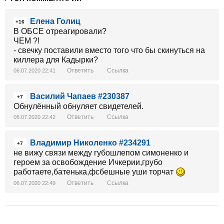
Елена Голиц
+16
В ОБСЕ отреагировали?
ЧЕМ ?!
- свечку поставили вместо того что бы скинуться на
киллера для Кадырки?
Ответить
Ссылка
06.07.2020 22:41
Василий Чапаев #230387
+7
Обнулённый обнуляет свидетелей.
Ответить
Ссылка
06.07.2020 22:42
Владимир Николенко #234291
+7
не вижу связи между губошлепом симоненко и
героем за освобождение Ичкерии,грубо
работаете,батенька,фсбешные уши торчат
Ответить
Ссылка
06.07.2020 22:49