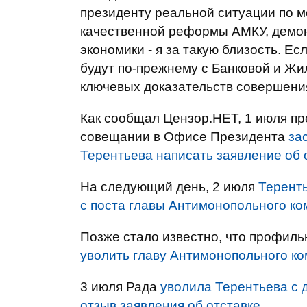
президенту реальной ситуации по 
качественной реформы АМКУ, демон
экономики - я за такую близость. 
будут по-прежнему с Банковой и Жил
ключевых доказательств совершения
Как сообщал Цензор.НЕТ, 1 июля п
совещании в Офисе Президента
за
Терентьева написать заявление об 
На следующий день, 2 июля
Теренть
с поста главы Антимонопольного ко
Позже стало известно, что профил
уволить главу Антимонопольного ко
3 июля Рада
уволила Терентьева с 
отзыв заявления об отставке
.