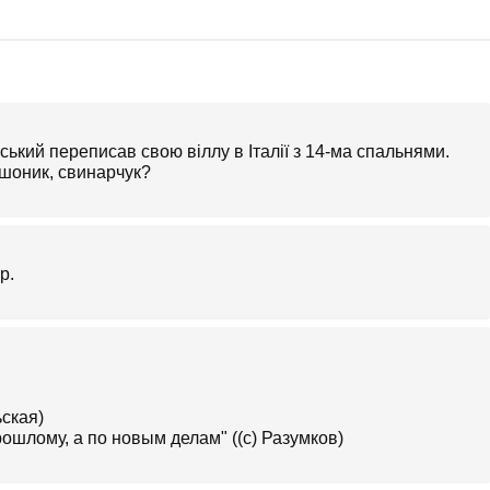
ський переписав свою віллу в Італії з 14-ма спальнями.
фшоник, свинарчук?
р.
ьская)
ошлому, а по новым делам" ((c) Разумков)