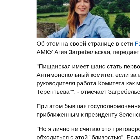
Об этом на своей странице в сети
F
АМКУ Агия Загребельская, передае
"Пищанская имеет шанс стать перво
Антимонопольный комитет, если за
руководителя работа Комитета как 
Терентьева"", - отмечает Загребельс
При этом бывшая госуполномоченна
приближенным к президенту Зеленс
"Но я лично не считаю это приговоро
обходиться с этой "близостью". Есл