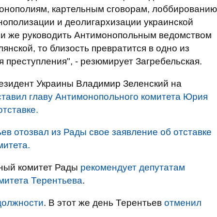
монополиям, картельным сговорам, лоббированию
ополизации и деолигархизации украинской
Если же руководить Антимонопольным ведомством
янской, то близость превратится в одно из
 преступления", - резюмирует Загребельская.
резидент Украины Владимир Зеленский на
ставил главу Антимонопольного комитета Юрия
отставке.
ев отозвал из Рады свое заявление об отставке
митета.
ьный комитет Рады
рекомендует депутатам
митета Терентьева
.
должности
. В этот же день Терентьев
отменил