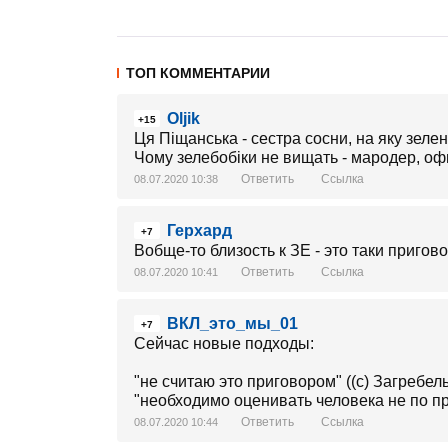
ТОП КОММЕНТАРИИ
Oljik
+15
Ця Піщанська - сестра сосни, на яку зелен
Чому зелебобіки не вищать - мародер, о
Ответить
Ссылка
08.07.2020 10:38
Герхард
+7
Вобще-то близость к ЗЕ - это таки пригово
Ответить
Ссылка
08.07.2020 10:41
ВКЛ_это_мы_01
+7
Сейчас новые подходы:
"не считаю это приговором" ((c) Загребел
"необходимо оценивать человека не по пр
Ответить
Ссылка
08.07.2020 10:44