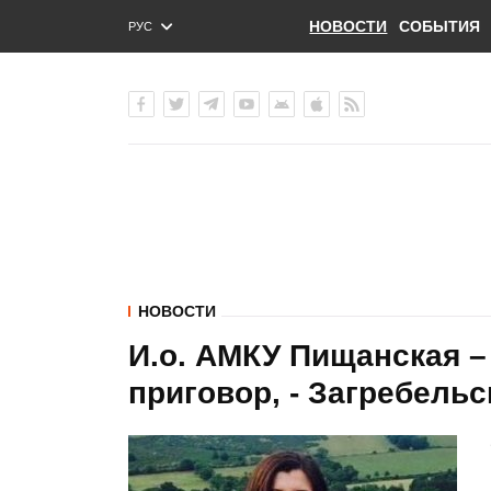
НОВОСТИ
СОБЫТИЯ
РУС
ENG
УКР
НОВОСТИ
И.о. АМКУ Пищанская – 
приговор, - Загребельс