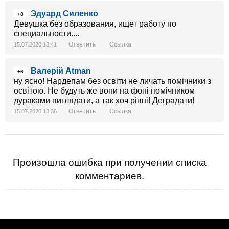
Эдуард Силенко
+8
Девушка без образования, ищет работу по
специальности....
Ответить
Ссылка
15.07.2020 13:41
Валерій Atman
+6
ну ясно! Нардепам без освіти не личать помічники з
освітою. Не будуть же вони на фоні помічником
дураками виглядати, а так хоч рівні! Деградати!
Ответить
Ссылка
15.07.2020 13:36
Произошла ошибка при получении списка
комментариев.