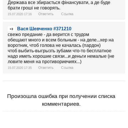
Держава все збирається фінансувати, а де буде
брати гроші не говорять.
Ответить
Ссылка
15.07.2020 17:16
Вася Шевченко #371210
+3
свежо предание - да верится с трудом
обещают много и всем больным - на деле...хер на
воротник, чтоб голова не качалась (пардон)
чтоб выбить-выгрызть зубами что-то бесплатное
надо иметь хорошие связи...и деньги немалые (не
ловите меня на противориечиях...)
Ответить
Ссылка
15.07.2020 17:35
Произошла ошибка при получении списка
комментариев.