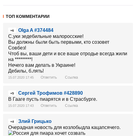
ТОП КОММЕНТАРИИ
Olga A #374484
+6
С.уки зедебильные малоросские!
Вы должны были быть первыми, кто созовет
Совбез!
Чтоб вы, ваши дети и все ваше отродье всегда жили
на *********!
Нечего вам делать в Украине!
Дебилы, б.лять!
Ответить
Ссылка
15.07.2020 17:45
Сергей Трофимов #428890
+5
В Гааге пусть пиарятся и в Страсбурге.
Ответить
Ссылка
15.07.2020 17:43
Злий Грицько
+4
Очерадная новость для козлобыдла кацапсячего.