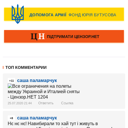
ТОП КОММЕНТАРИИ
саша паламарчук
+11
Ответить
Ссылка
25.07.2020 21:44
саша паламарчук
+8
Нє нє нє! Навибирали то хай тут і живуть в