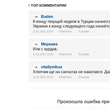
ТОП КОММЕНТАРИИ
Baden
+4
К концу текущей недели в Турции начнетс
Украине к концу следующего года начнётс
Ответить
Ссылка
11.01.2021 23:03
Меркава
+1
Или с курдов.
Ответить
Ссылка
11.01.2021 23:20
vitaliymkua
+1
Хлопчик ще на санчатах не накатався. Да
Ответить
Ссылка
11.01.2021 23:21
Произошла ошибка при 