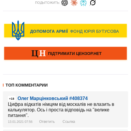
ПОДЫТОЖИТЬ:
ТОП КОММЕНТАРИИ
Олег Марцінковський #408374
+18
Цифра відкатів німцям від москалів не влазить в
калькулятор. Ось і проста відповідь на "велике
питання".
Ответить
Ссылка
13.01.2021 07:56