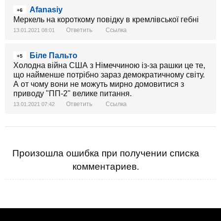
Afanasiy
+6
Меркель на короткому повідку в кремлівської гебні
Ответить
Ссылка
13.01.2021 08:01
Біле Пальто
+5
Холодна війна США з Німеччиною із-за рашки це те,
що найменше потрібно зараз демократичному світу.
А от чому вони не можуть мирно домовитися з
приводу "ПП-2" велике питання.
Ответить
Ссылка
13.01.2021 07:42
Произошла ошибка при получении списка
комментариев.