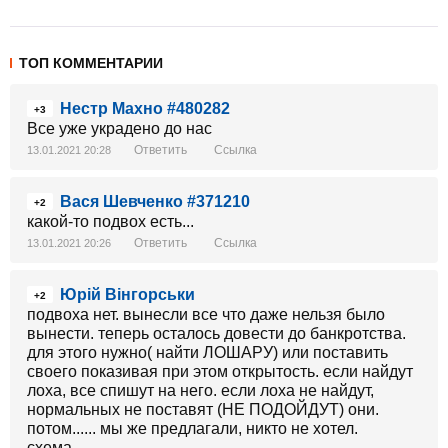
ТОП КОММЕНТАРИИ
Нестр Махно #480282
+3
Все уже украдено до нас
Ответить
Ссылка
13.01.2021 20:28
Вася Шевченко #371210
+2
какой-то подвох есть...
Ответить
Ссылка
13.01.2021 20:26
Юрій Вінгорськи
+2
подвоха нет. вынесли все что даже нельзя было
вынести. теперь осталось довести до банкротства.
для этого нужно( найти ЛОШАРУ) или поставить
своего показивая при этом открытость. если найдут
лоха, все спишут на него. если лоха не найдут,
нормальных не поставят (НЕ ПОДОЙДУТ) они.
потом...... мы же предлагали, никто не хотел.
схема...........