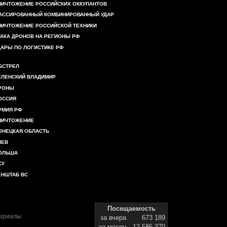
НИЧТОЖЕНИЕ РОССИЙСКИХ ОККУПАНТОВ
АССИРОВАННЫЙ КОМБИНИРОВАННЫЙ УДАР
НИЧТОЖЕНИЕ РОССИЙСКОЙ ТЕХНИКИ
ТАКА ДРОНОВ НА РЕГИОНЫ РФ
ДАРЫ ПО ЛОГИСТИКЕ РФ
БСТРЕЛ
ЕЛЕНСКИЙ ВЛАДИМИР
РОНЫ
ОССИЯ
РМИЯ РФ
НИЧТОЖЕНИЕ
ОНЕЦКАЯ ОБЛАСТЬ
ИЕВ
ОЛЬША
СУ
ЕНШТАБ ВС
Посещаемость
териалы
за вчера
673 189
за месяц
12 586 370