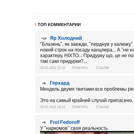
ТОП КОММЕНТАРИИ
Яр Холодний
+10
"Блазень", як завжди, "перднув у калюжу"
новий строк на посаду канцлера... А "не 
характеру, НІХТО... Придурку що, це не п
такі самі придурки?...
Ответить
Ссылка
15.01.2021 19:16
Герхард
+8
Мендель двумя твитами все проблемы ре
Это на самый крайний случай припасено.
Ответить
Ссылка
15.01.2021 19:14
Frol Fedoroff
+8
У "наркомов" своя реальность