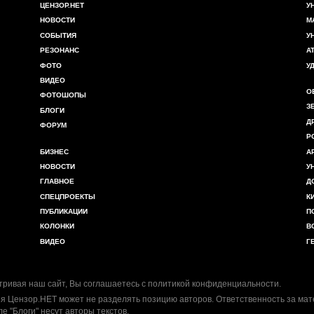
ЦЕНЗОР.НЕТ
У
НОВОСТИ
М
СОБЫТИЯ
У
РЕЗОНАНС
А
ФОТО
У
ВИДЕО
О
ФОТОШОПЫ
З
БЛОГИ
Д
ФОРУМ
Р
БИЗНЕС
А
НОВОСТИ
У
ГЛАВНОЕ
Д
СПЕЦПРОЕКТЫ
К
ПУБЛИКАЦИИ
П
КОЛОНКИ
В
ВИДЕО
Г
ривая наш сайт, Вы соглашаетесь с
политикой конфиденциальности
.
я Цензор.НЕТ может не разделять позицию авторов. Ответственность за ма
ле "Блоги" несут авторы текстов.