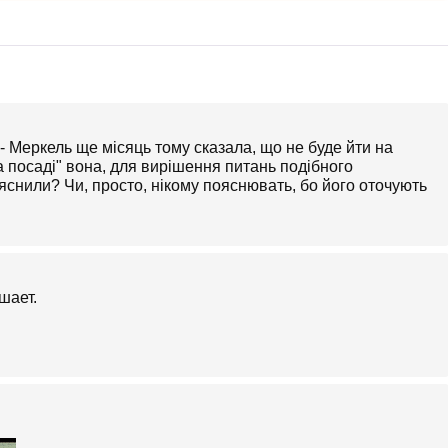
 - Меркель ще місяць тому сказала, що не буде йти на
на посаді" вона, для вирішення питань подібного
ояснили? Чи, просто, нікому пояснювать, бо його оточують
шает.