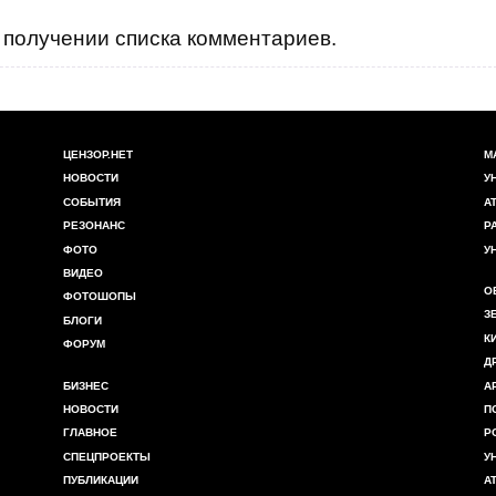
получении списка комментариев.
ЦЕНЗОР.НЕТ
М
НОВОСТИ
У
СОБЫТИЯ
А
РЕЗОНАНС
Р
ФОТО
У
ВИДЕО
О
ФОТОШОПЫ
З
БЛОГИ
К
ФОРУМ
Д
БИЗНЕС
А
НОВОСТИ
П
ГЛАВНОЕ
Р
СПЕЦПРОЕКТЫ
У
ПУБЛИКАЦИИ
А