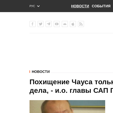
НОВОСТИ
СОБЫТИЯ
РУС
ENG
УКР
НОВОСТИ
Похищение Чауса толь
дела, - и.о. главы САП