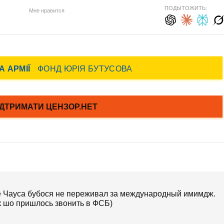
ПОДЫТОЖИТЬ:
Мне нравится
е Чауса бубося не переживал за международный имимдж.
к шо пришлось звонить в ФСБ)