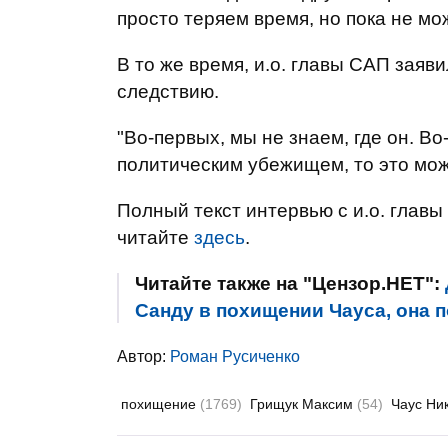
просто теряем время, но пока не мож
В то же время, и.о. главы САП заяв
следствию.
"Во-первых, мы не знаем, где он. Во
политическим убежищем, то это може
Полный текст интервью с и.о. гла
читайте
здесь
.
Читайте также на "Цензор.НЕТ":
Санду в похищении Чауса, она п
Автор:
Роман Русиченко
похищение
(1769)
Грищук Максим
(54)
Чаус Ни