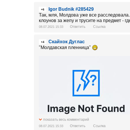
Igor Budnik #285429
+6
Так, мля, Молдова уже все расследовала
клоунов за жепу и трусите на предмет - г
Ответить
Ссылка
08.07.2021 15:33
Скайхок Дуглас
+4
"Молдавская пленница"
показать весь комментарий
Ответить
Ссылка
08.07.2021 15:33